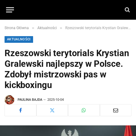
»
»
Strona Główna
Aktualności
Rzeszowski terytorials Krystian Gralewski najlepszy w Polsce. Zdobył mistrzowski pas w kickboxingu
AKTUALNOŚCI
Rzeszowski terytorials Krystian
Gralewski najlepszy w Polsce.
Zdobył mistrzowski pas w
kickboxingu
PAULINA BAJDA
2025-10-04