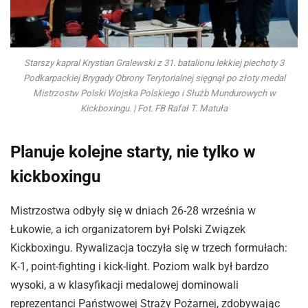
Starszy kapral Krystian Gralewski z 31. batalionu lekkiej piechoty 3
Podkarpackiej Brygady Obrony Terytorialnej sięgnął po złoty medal
Mistrzostw Polski Wojska Polskiego i Służb Mundurowych w
Kickboxingu. | Fot. FB Rafał T. Matuła
Planuje kolejne starty, nie tylko w
kickboxingu
Mistrzostwa odbyły się w dniach 26-28 września w
Łukowie, a ich organizatorem był Polski Związek
Kickboxingu. Rywalizacja toczyła się w trzech formułach:
K-1, point-fighting i kick-light. Poziom walk był bardzo
wysoki, a w klasyfikacji medalowej dominowali
reprezentanci Państwowej Straży Pożarnej, zdobywając