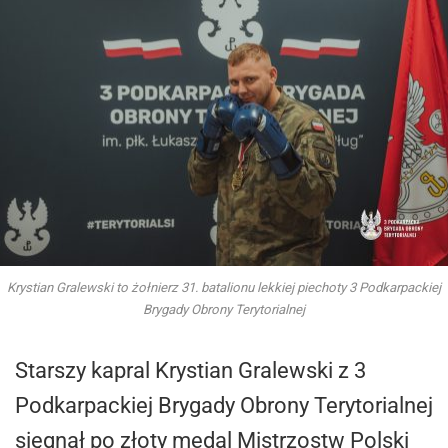
Krystian Gralewski to żołnierz 31. batalionu lekkiej piechoty 3 Podkarpackiej
Brygady Obrony Terytorialnej
Starszy kapral Krystian Gralewski z 3
Podkarpackiej Brygady Obrony Terytorialnej
sięgnął po złoty medal Mistrzostw Polski