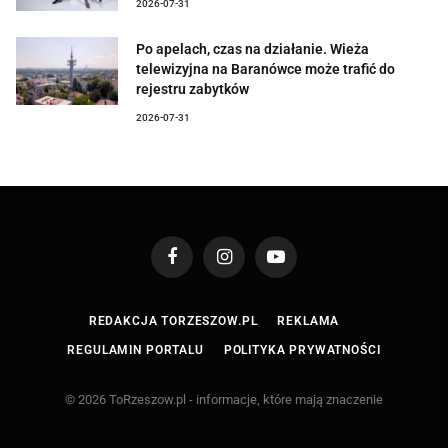
2026-07-31
Po apelach, czas na działanie. Wieża
telewizyjna na Baranówce może trafić do
rejestru zabytków
2026-07-31
Facebook
Instagram
YouTube
REDAKCJA TORZESZOW.PL
REKLAMA
REGULAMIN PORTALU
POLITYKA PRYWATNOŚCI
© 2026 ToRzeszow.pl - informacje, które mają znaczenie