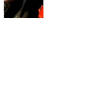
Rzeszów podzielony przed
spotkaniem z Braunem. Lewica
protestuje, Korona odpowiada
AKTUALNOŚCI
2025-12-03