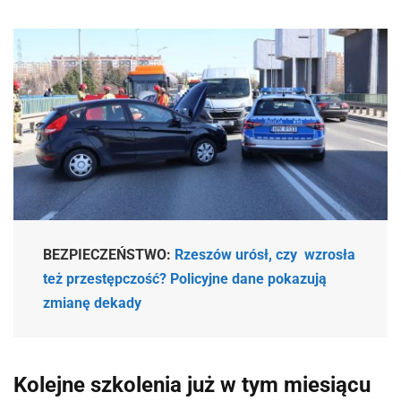
BEZPIECZEŃSTWO:
Rzeszów urósł, czy wzrosła
też przestępczość? Policyjne dane pokazują
zmianę dekady
Kolejne szkolenia już w tym miesiącu