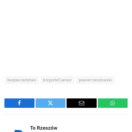
bezpieczeństwo
krzysztof jarosz
powiat rzeszowski
Facebook
Twitter
Email
WhatsA
To Rzeszów