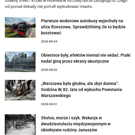
toaletę. Efekt? Krzaki w rezerwacie na Lisiej Górze zastępują to, czego
od ponad dekady nie potrafi wybudować miasto.
Pierwsze wodorowe autobusy wyjechały na
ulice Rzeszowa. Sprawdziliśmy, ile to będzie
kosztować
2026-08-04
Obietnice były, efektów niemal nie widać. Ptaki
nadal giną przez ekrany akustyczne
2026-08-02
„Warszawa była głodna, ale zbyt dumna”.
Godzina W, 82. lata od wybuchu Powstania
Warszawskiego
2026-08-01
Słońce, morze i szyk. Wakacje w
dwudziestoleciu międzywojennym w
obiektywie rodziny Januszów