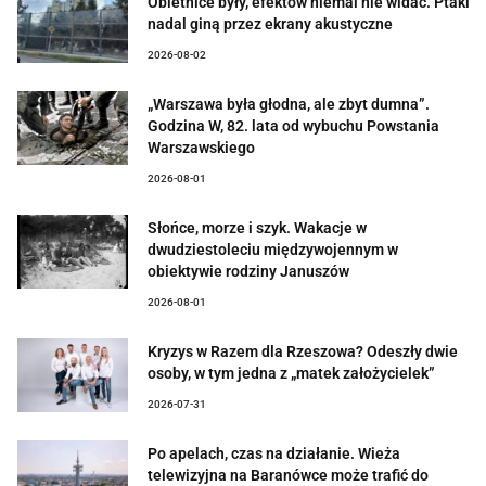
Obietnice były, efektów niemal nie widać. Ptaki
nadal giną przez ekrany akustyczne
2026-08-02
„Warszawa była głodna, ale zbyt dumna”.
Godzina W, 82. lata od wybuchu Powstania
Warszawskiego
2026-08-01
Słońce, morze i szyk. Wakacje w
dwudziestoleciu międzywojennym w
obiektywie rodziny Januszów
2026-08-01
Kryzys w Razem dla Rzeszowa? Odeszły dwie
osoby, w tym jedna z „matek założycielek”
2026-07-31
Po apelach, czas na działanie. Wieża
telewizyjna na Baranówce może trafić do