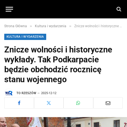
»
»
Strona Główna
Kultura i wydarzenia
Znicze wolności i historyczne wykłady. Tak Podkarpacie będzie obchodzić rocznicę stanu wojennego
KULTURA I WYDARZENIA
Znicze wolności i historyczne
wykłady. Tak Podkarpacie
będzie obchodzić rocznicę
stanu wojennego
TO RZESZÓW
2025-12-12