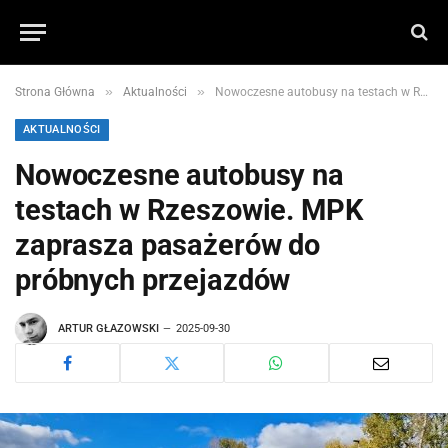
»
»
Strona Główna
Aktualności
Nowoczesne autobusy na testach w Rzeszowie. MPK zaprasza pasażerów do próbnych przejazdów
AKTUALNOŚCI
Nowoczesne autobusy na
testach w Rzeszowie. MPK
zaprasza pasażerów do
próbnych przejazdów
ARTUR GŁAZOWSKI
2025-09-30