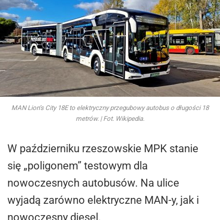
MAN Lion’s City 18E to elektryczny przegubowy autobus o długości 18
metrów. | Fot. Wikipedia.
W październiku rzeszowskie MPK stanie
się „poligonem” testowym dla
nowoczesnych autobusów. Na ulice
wyjadą zarówno elektryczne MAN-y, jak i
nowoczesny diesel.