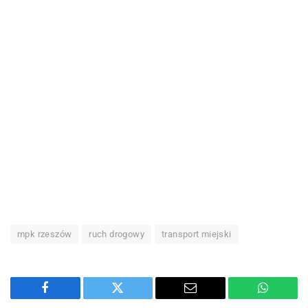
mpk rzeszów
ruch drogowy
transport miejski
Facebook
Twitter
Email
WhatsA