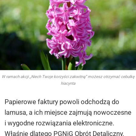
W ramach akcji „Niech Twoje korzyści zakwitną” możesz otrzymać cebulkę
hiacynta
Papierowe faktury powoli odchodzą do
lamusa, a ich miejsce zajmują nowoczesne
i wygodne rozwiązania elektroniczne.
Właśnie dlatego PGNiG Obrót Detaliczny,