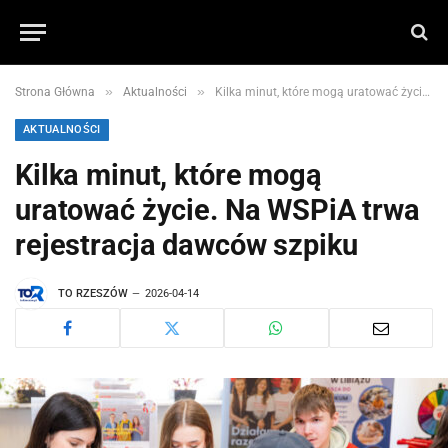
»
»
Strona Główna
Aktualności
Kilka minut, które mogą uratować życie. Na WSPiA trwa rejestracja dawców szpiku
AKTUALNOŚCI
Kilka minut, które mogą
uratować życie. Na WSPiA trwa
rejestracja dawców szpiku
TO RZESZÓW
2026-04-14