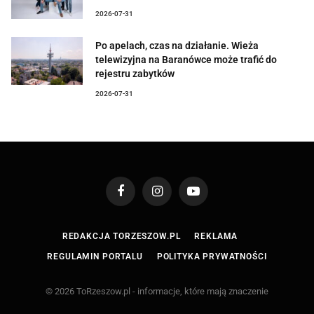
2026-07-31
Po apelach, czas na działanie. Wieża
telewizyjna na Baranówce może trafić do
rejestru zabytków
2026-07-31
Facebook
Instagram
YouTube
REDAKCJA TORZESZOW.PL
REKLAMA
REGULAMIN PORTALU
POLITYKA PRYWATNOŚCI
© 2026 ToRzeszow.pl - informacje, które mają znaczenie