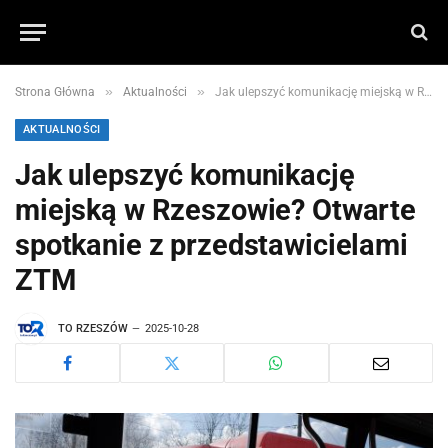
»
»
Strona Główna
Aktualności
Jak ulepszyć komunikację miejską w Rzeszowie? Otwarte spotkanie z przedstawicielami ZTM
AKTUALNOŚCI
Jak ulepszyć komunikację
miejską w Rzeszowie? Otwarte
spotkanie z przedstawicielami
ZTM
TO RZESZÓW
2025-10-28