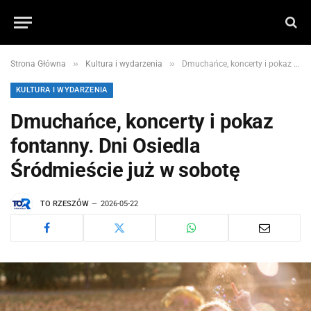
»
»
Strona Główna
Kultura i wydarzenia
Dmuchańce, koncerty i pokaz fontanny. Dni Osiedla Śródmieście już w sobotę
KULTURA I WYDARZENIA
Dmuchańce, koncerty i pokaz
fontanny. Dni Osiedla
Śródmieście już w sobotę
TO RZESZÓW
2026-05-22