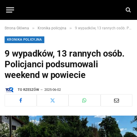
»
»
Strona Główna
Kronika policyjna
9 wypadków, 13 rannych osób. Policjanci podsumowali weekend w powiecie
KRONIKA POLICYJNA
9 wypadków, 13 rannych osób.
Policjanci podsumowali
weekend w powiecie
TO RZESZÓW
2025-06-02