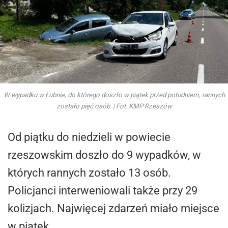
W wypadku w Łubnie, do którego doszło w piątek przed południem, rannych
zostało pięć osób. | Fot. KMP Rzeszów
Od piątku do niedzieli w powiecie
rzeszowskim doszło do 9 wypadków, w
których rannych zostało 13 osób.
Policjanci interweniowali także przy 29
kolizjach. Najwięcej zdarzeń miało miejsce
w piątek.