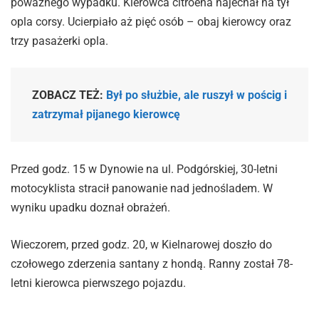
poważnego wypadku. Kierowca citroena najechał na tył
opla corsy. Ucierpiało aż pięć osób – obaj kierowcy oraz
trzy pasażerki opla.
ZOBACZ TEŻ:
Był po służbie, ale ruszył w pościg i
zatrzymał pijanego kierowcę
Przed godz. 15 w Dynowie na ul. Podgórskiej, 30-letni
motocyklista stracił panowanie nad jednośladem. W
wyniku upadku doznał obrażeń.
Wieczorem, przed godz. 20, w Kielnarowej doszło do
czołowego zderzenia santany z hondą. Ranny został 78-
letni kierowca pierwszego pojazdu.