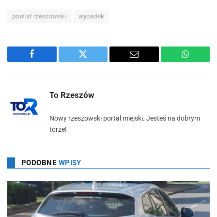
powiat rzeszowski
wypadek
Facebook
Twitter
Email
WhatsA
To Rzeszów
Nowy rzeszowski portal miejski. Jesteś na dobrym
torze!
PODOBNE
WPISY