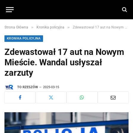
»
»
Strona Główna
Kronika policyjna
Zdewastował 17 aut na Nowym Mieście. Wandal usłyszał zarzuty
KRONIKA POLICYJNA
Zdewastował 17 aut na Nowym
Mieście. Wandal usłyszał
zarzuty
TO RZESZÓW
2025-03-15