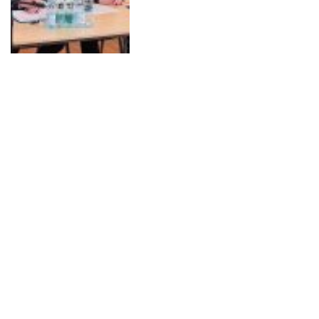
PKS Rzeszów stawia na
ekologię. Scania dostarczy 10
autobusów na gaz
BIZNES I INWESTYCJE
2025-06-01