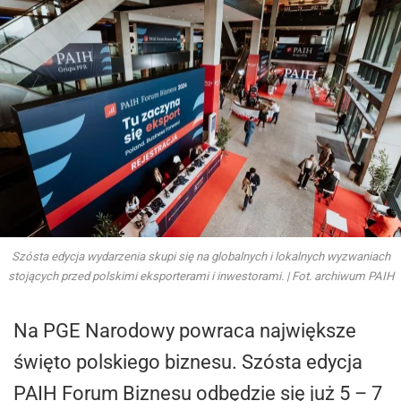
Szósta edycja wydarzenia skupi się na globalnych i lokalnych wyzwaniach
stojących przed polskimi eksporterami i inwestorami. | Fot. archiwum PAIH
Na PGE Narodowy powraca największe
święto polskiego biznesu. Szósta edycja
PAIH Forum Biznesu odbędzie się już 5 – 7