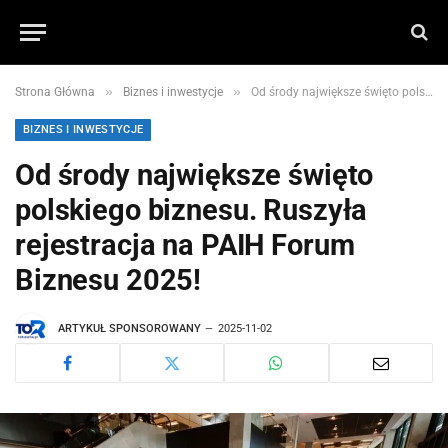
»
»
Strona Główna
Biznes i inwestycje
Od środy największe święto polskiego biznesu. Ruszyła rejestracja na PAIH Forum Biznesu 2025!
BIZNES I INWESTYCJE
Od środy największe święto
polskiego biznesu. Ruszyła
rejestracja na PAIH Forum
Biznesu 2025!
ARTYKUŁ SPONSOROWANY
2025-11-02