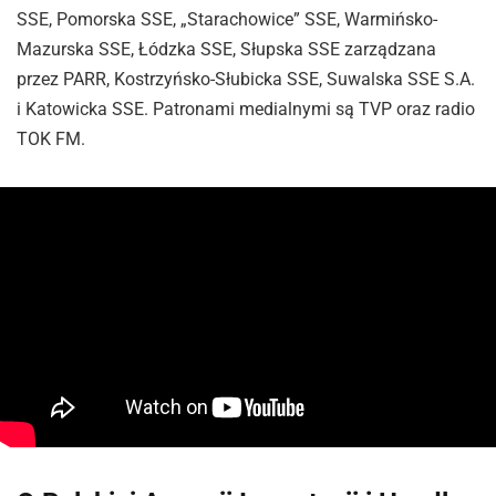
SSE, Pomorska SSE, „Starachowice” SSE, Warmińsko-
Mazurska SSE, Łódzka SSE, Słupska SSE zarządzana
przez PARR, Kostrzyńsko-Słubicka SSE, Suwalska SSE S.A.
i Katowicka SSE. Patronami medialnymi są TVP oraz radio
TOK FM.