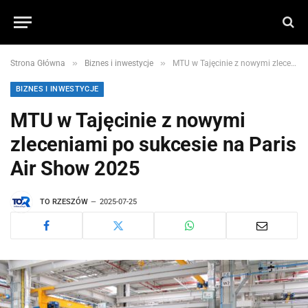
»
»
Strona Główna
Biznes i inwestycje
MTU w Tajęcinie z nowymi zleceniami po sukcesie na Paris Air Show 2025
BIZNES I INWESTYCJE
MTU w Tajęcinie z nowymi
zleceniami po sukcesie na Paris
Air Show 2025
TO RZESZÓW
2025-07-25