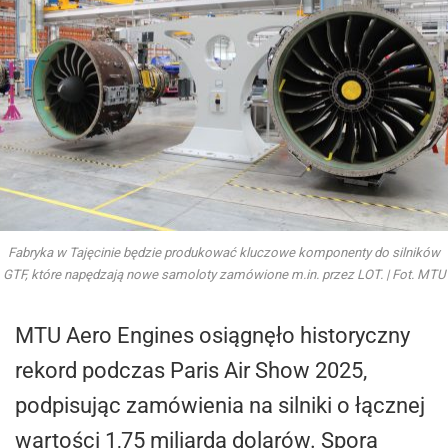
Fabryka w Tajęcinie będzie produkować kluczowe komponenty do silników
GTF, które napędzają nowe samoloty zamówione m.in. przez LOT. | Fot. MTU
MTU Aero Engines osiągnęło historyczny
rekord podczas Paris Air Show 2025,
podpisując zamówienia na silniki o łącznej
wartości 1,75 miliarda dolarów. Spora