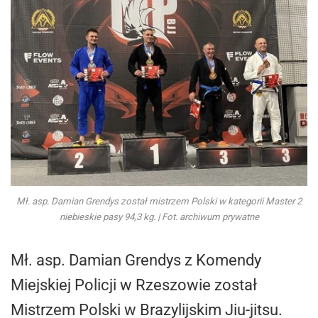
Mł. asp. Damian Grendys został mistrzem Polski w kategorii Master 2
niebieskie pasy 94,3 kg. | Fot. archiwum prywatne
Mł. asp. Damian Grendys z Komendy
Miejskiej Policji w Rzeszowie został
Mistrzem Polski w Brazylijskim Jiu-jitsu.