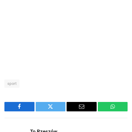
sport
Facebook
Twitter
Email
WhatsA
To Rzeszów