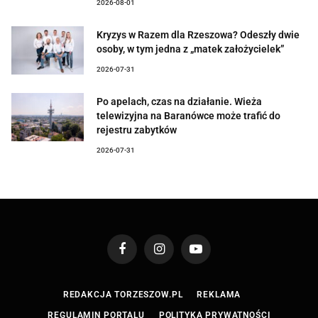
2026-08-01
Kryzys w Razem dla Rzeszowa? Odeszły dwie
osoby, w tym jedna z „matek założycielek”
2026-07-31
Po apelach, czas na działanie. Wieża
telewizyjna na Baranówce może trafić do
rejestru zabytków
2026-07-31
Facebook
Instagram
YouTube
REDAKCJA TORZESZOW.PL
REKLAMA
REGULAMIN PORTALU
POLITYKA PRYWATNOŚCI