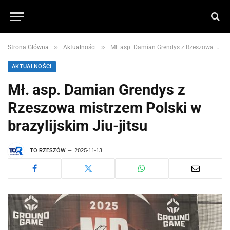
»
»
Strona Główna
Aktualności
Mł. asp. Damian Grendys z Rzeszowa mistrzem Polski w brazylijskim Jiu-jitsu
AKTUALNOŚCI
Mł. asp. Damian Grendys z
Rzeszowa mistrzem Polski w
brazylijskim Jiu-jitsu
TO RZESZÓW
2025-11-13