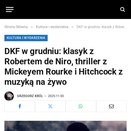
»
»
Strona Główna
Kultura i wydarzenia
DKF w grudniu: klasyk z Robertem de Niro, thriller z Mickeyem Rourke i Hitchcock z muzyką na żywo
KULTURA I WYDARZENIA
DKF w grudniu: klasyk z
Robertem de Niro, thriller z
Mickeyem Rourke i Hitchcock z
muzyką na żywo
GRZEGORZ KRÓL
2025-11-30