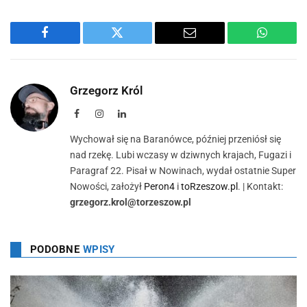
Facebook
Twitter
Email
WhatsA
Grzegorz Król
Facebook
Instagram
LinkedIn
Wychował się na Baranówce, później przeniósł się
nad rzekę. Lubi wczasy w dziwnych krajach, Fugazi i
Paragraf 22. Pisał w Nowinach, wydał ostatnie Super
Nowości, założył
Peron4
i
toRzeszow.pl
. | Kontakt:
grzegorz.krol@torzeszow.pl
PODOBNE
WPISY