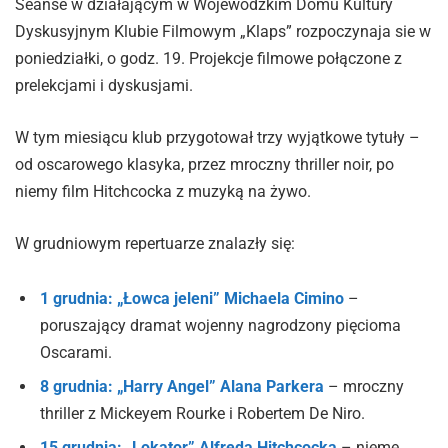
Seanse w działającym w Wojewódzkim Domu Kultury
Dyskusyjnym Klubie Filmowym „Klaps” rozpoczynaja sie w
poniedziałki, o godz. 19. Projekcje filmowe połączone z
prelekcjami i dyskusjami.
W tym miesiącu klub przygotował trzy wyjątkowe tytuły –
od oscarowego klasyka, przez mroczny thriller noir, po
niemy film Hitchcocka z muzyką na żywo.
W grudniowym repertuarze znalazły się:
1 grudnia: „Łowca jeleni” Michaela Cimino
–
poruszający dramat wojenny nagrodzony pięcioma
Oscarami.
8 grudnia: „Harry Angel” Alana Parkera
– mroczny
thriller z Mickeyem Rourke i Robertem De Niro.
15 grudnia: „Lokator” Alfreda Hitchcocka
– nieme