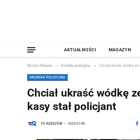
AKTUALNOŚCI
MAGAZYN
»
»
Strona Główna
Kronika policyjna
Chciał ukraść wódkę ze s
KRONIKA POLICYJNA
Chciał ukraść wódkę ze
kasy stał policjant
TO RZESZÓW
2025-07-08