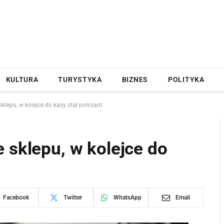
KULTURA
TURYSTYKA
BIZNES
POLITYKA
klepu, w kolejce do kasy stał policjant
 sklepu, w kolejce do
Facebook
Twitter
WhatsApp
Email