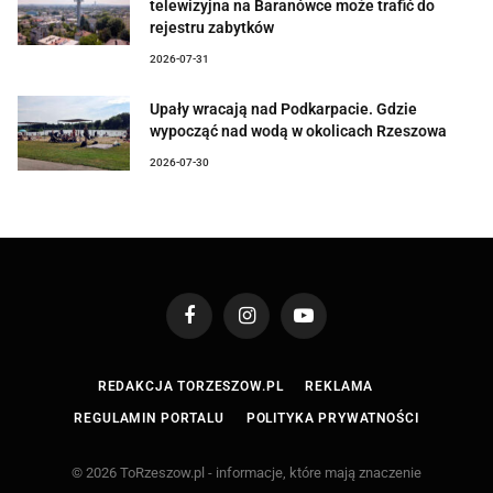
telewizyjna na Baranówce może trafić do
rejestru zabytków
2026-07-31
Upały wracają nad Podkarpacie. Gdzie
wypocząć nad wodą w okolicach Rzeszowa
2026-07-30
Facebook
Instagram
YouTube
REDAKCJA TORZESZOW.PL
REKLAMA
REGULAMIN PORTALU
POLITYKA PRYWATNOŚCI
© 2026 ToRzeszow.pl - informacje, które mają znaczenie