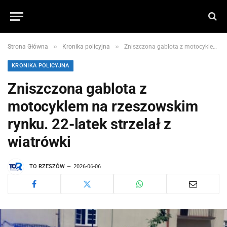
»
»
Strona Główna
Kronika policyjna
Zniszczona gablota z motocyklem na rzeszowskim rynku. 22-latek strzelał z wiatrówki
KRONIKA POLICYJNA
Zniszczona gablota z
motocyklem na rzeszowskim
rynku. 22-latek strzelał z
wiatrówki
TO RZESZÓW
2026-06-06