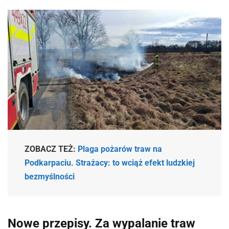
ZOBACZ TEŻ:
Plaga pożarów traw na
Podkarpaciu. Strażacy: to wciąż efekt ludzkiej
bezmyślności
Nowe przepisy. Za wypalanie traw