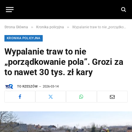
»
»
Strona Główna
Kronika policyjna
Wypalanie traw to nie „porządkowanie pola”. Grozi za to nawet 30 tys. zł kary
KRONIKA POLICYJNA
Wypalanie traw to nie
„porządkowanie pola”. Grozi za
to nawet 30 tys. zł kary
TO RZESZÓW
2026-03-14