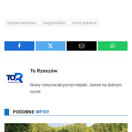
bezpieczeństwo
boguchwała
straż pożarna
Facebook
Twitter
Email
WhatsA
To Rzeszów
Nowy rzeszowski portal miejski. Jesteś na dobrym
torze!
PODOBNE
WPISY