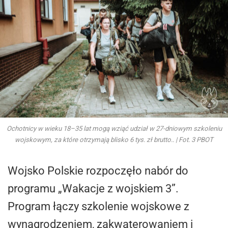
Ochotnicy w wieku 18–35 lat mogą wziąć udział w 27-dniowym szkoleniu
wojskowym, za które otrzymają blisko 6 tys. zł brutto.. | Fot. 3 PBOT
Wojsko Polskie rozpoczęło nabór do
programu „Wakacje z wojskiem 3”.
Program łączy szkolenie wojskowe z
wynagrodzeniem, zakwaterowaniem i