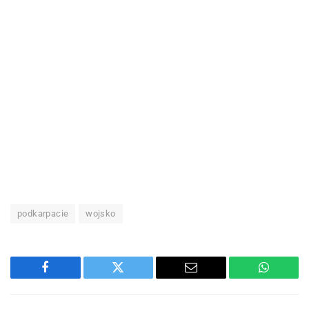
podkarpacie
wojsko
Facebook
Twitter
Email
WhatsA