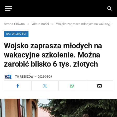
»
»
Strona Główna
Aktualności
Wojsko zaprasza młodych na wakacyjne szkolenie. Można zarobić blisko 6 tys. złotych
AKTUALNOŚCI
Wojsko zaprasza młodych na
wakacyjne szkolenie. Można
zarobić blisko 6 tys. złotych
TO RZESZÓW
2026-05-29