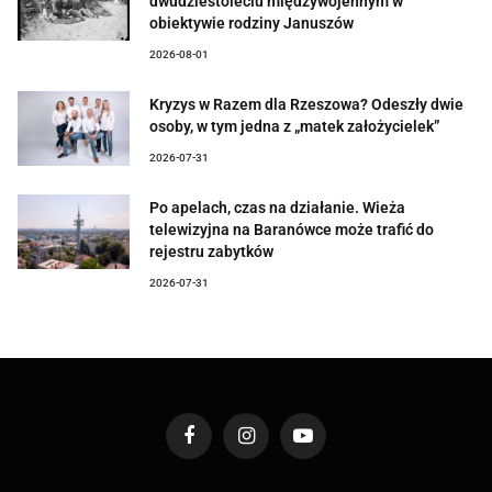
dwudziestoleciu międzywojennym w
obiektywie rodziny Januszów
2026-08-01
Kryzys w Razem dla Rzeszowa? Odeszły dwie
osoby, w tym jedna z „matek założycielek”
2026-07-31
Po apelach, czas na działanie. Wieża
telewizyjna na Baranówce może trafić do
rejestru zabytków
2026-07-31
Facebook
Instagram
YouTube