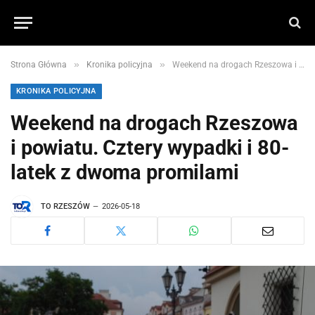
»
»
Strona Główna
Kronika policyjna
Weekend na drogach Rzeszowa i powiatu. Cztery wypadki i 80-latek z dwoma promilami
KRONIKA POLICYJNA
Weekend na drogach Rzeszowa
i powiatu. Cztery wypadki i 80-
latek z dwoma promilami
TO RZESZÓW
2026-05-18