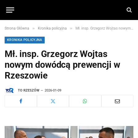
»
»
Strona Główna
Kronika policyjna
Mł. insp. Grzegorz Wojtas nowym dowódcą prewencji w Rzeszowie
KRONIKA POLICYJNA
Mł. insp. Grzegorz Wojtas
nowym dowódcą prewencji w
Rzeszowie
TO RZESZÓW
2026-01-09