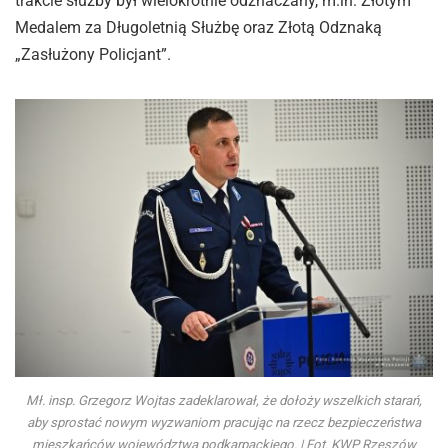
trakcie służby był wielokrotnie odznaczany, m.in. Złotym
Medalem za Długoletnią Służbę oraz Złotą Odznaką
„Zasłużony Policjant”.
Mł. insp. Grzegorz Wojtas zadeklarował, że dołoży wszelkich starań,
aby sprostać nowym wyzwaniom pracując na rzecz bezpieczeństwa
mieszkańców województwa podkarpackiego. | Fot. KWP Rzeszów