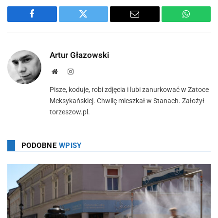
Facebook
Twitter
Email
WhatsA
Artur Głazowski
Strona
Instagram
Pisze, koduje, robi zdjęcia i lubi zanurkować w Zatoce
Meksykańskiej. Chwilę mieszkał w Stanach. Założył
torzeszow.pl.
PODOBNE
WPISY