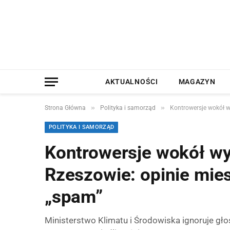
AKTUALNOŚCI
MAGAZYN
»
»
Strona Główna
Polityka i samorząd
Kontrowersje wokół w
POLITYKA I SAMORZĄD
Kontrowersje wokół wy
Rzeszowie: opinie mi
„spam”
Ministerstwo Klimatu i Środowiska ignoruje gł