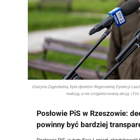
Grażyna Zagrobelna, była dyrektor Regionalnej Dyrekcji Las
reakcją, a nie zorganizowaną akcją. | Fot
Posłowie PiS w Rzeszowie: de
powinny być bardziej transpar