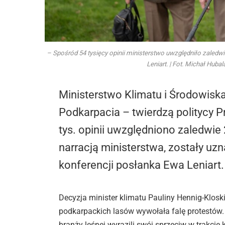
– Spośród 54 tysięcy opinii ministerstwo uwzględniło zaledw
Leniart. | Fot. Michał Huba
Ministerstwo Klimatu i Środowisk
Podkarpacia – twierdzą politycy P
tys. opinii uwzględniono zaledwie
narracją ministerstwa, zostały u
konferencji posłanka Ewa Leniart.
Decyzja minister klimatu Pauliny Hennig-Klosk
podkarpackich lasów wywołała falę protestów.
branży leśnej wyrazili swój sprzeciw w trakcie