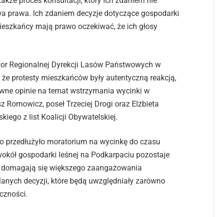
także proces konsultacji, który ich zdaniem nie
a prawa. Ich zdaniem decyzje dotyczące gospodarki
mieszkańcy mają prawo oczekiwać, że ich głosy
ktor Regionalnej Dyrekcji Lasów Państwowych w
, że protesty mieszkańców były autentyczną reakcją,
tywne opinie na temat wstrzymania wycinki w
z Romowicz, poseł Trzeciej Drogi oraz Elżbieta
ego z list Koalicji Obywatelskiej.
two przedłużyło moratorium na wycinkę do czasu
kół gospodarki leśnej na Podkarpaciu pozostaje
ycy domagają się większego zaangażowania
lanych decyzji, które będą uwzględniały zarówno
eczności.