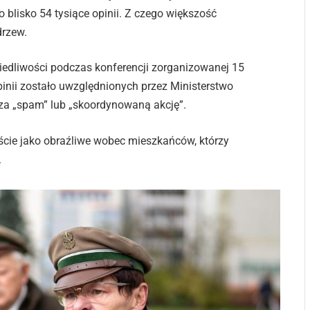
ło blisko 54 tysiące opinii. Z czego większość
drzew.
awiedliwości podczas konferencji zorganizowanej 15
pinii zostało uwzględnionych przez Ministerstwo
 za „spam” lub „skoordynowaną akcję”.
ejście jako obraźliwe wobec mieszkańców, którzy
.