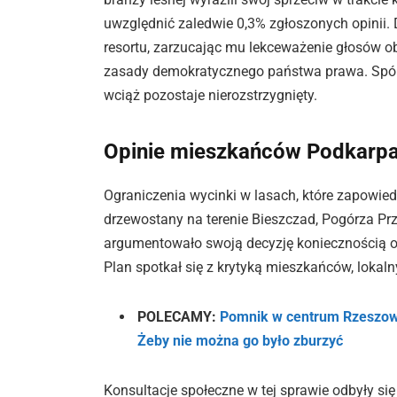
uwzględnić zaledwie 0,3% zgłoszonych opinii. D
resortu, zarzucając mu lekceważenie głosów ob
zasady demokratycznego państwa prawa. Spór 
wciąż pozostaje nierozstrzygnięty.
Opinie mieszkańców Podkarpa
Ograniczenia wycinki w lasach, które zapowied
drzewostany na terenie Bieszczad, Pogórza Pr
argumentowało swoją decyzję koniecznością oc
Plan spotkał się z krytyką mieszkańców, lokal
POLECAMY:
Pomnik w centrum Rzeszow
Żeby nie można go było zburzyć
Konsultacje społeczne w tej sprawie odbyły si