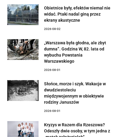
Obietnice były, efektów niemal nie
widać. Ptaki nadal giną przez
ekrany akustyczne
2026-08-02
„Warszawa była głodna, ale zbyt
dumna”. Godzina W, 82. lata od
wybuchu Powstania
Warszawskiego
2026-08-01
Słońce, morze i szyk. Wakacje w
dwudziestoleciu
międzywojennym w obiektywie
rodziny Januszów
2026-08-01
Kryzys w Razem dla Rzeszowa?
Odeszły dwie osoby, w tym jedna z
„matek założycielek”