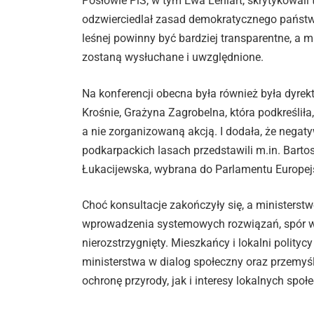
Posłowie PiS, w tym Ewa Leniart, skrytykowali 
odzwierciedlał zasad demokratycznego państw
leśnej powinny być bardziej transparentne, a 
zostaną wysłuchane i uwzględnione.
Na konferencji obecna była również była dyre
Krośnie, Grażyna Zagrobelna, która podkreśliła
a nie zorganizowaną akcją. I dodała, że nega
podkarpackich lasach przedstawili m.in. Bartos
Łukacijewska, wybrana do Parlamentu Europejski
Choć konsultacje zakończyły się, a ministers
wprowadzenia systemowych rozwiązań, spór wo
nierozstrzygnięty. Mieszkańcy i lokalni polit
ministerstwa w dialog społeczny oraz przemyś
ochronę przyrody, jak i interesy lokalnych społ