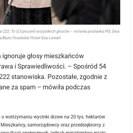
ie 222. To 0,3 procent wszystkich głosów – mówiła posłanka PiS, Ewa
la/Biuro Poselskie Poseł Ewy Leniart
a ignoruje głosy mieszkańców
rawa i Sprawiedliwości. – Spośród 54
 222 stanowiska. Pozostałe, zgodnie z
znane za spam – mówiła podczas
i o wstrzymaniu wycinki drzew na 20 tys. hektarów
 Mieszkańcy, samorządowcy oraz przedsiębiorcy z
 konsultacji społecznych, jednak ministerstwo miało