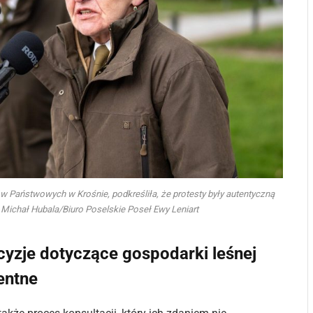
ów Państwowych w Krośnie, podkreśliła, że protesty były autentyczną
. Michał Hubala/Biuro Poselskie Poseł Ewy Leniart
cyzje dotyczące gospodarki leśnej
entne