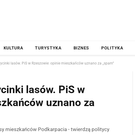
KULTURA
TURYSTYKA
BIZNES
POLITYKA
ycinki lasów. PiS w Rzeszowie: opinie mieszkańców uznano za „spam”
cinki lasów. PiS w
eszkańców uznano za
osy mieszkańców Podkarpacia - twierdzą politycy