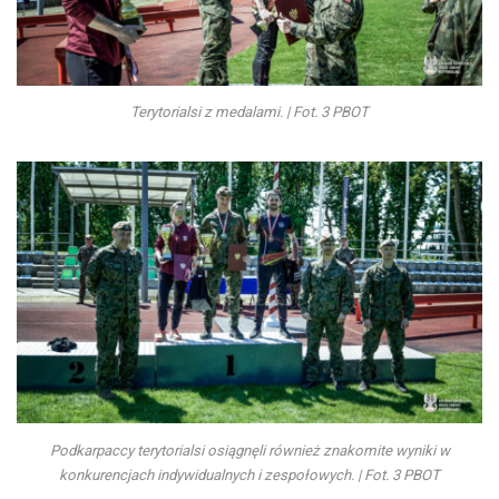
Terytorialsi z medalami. | Fot. 3 PBOT
Podkarpaccy terytorialsi osiągnęli również znakomite wyniki w
konkurencjach indywidualnych i zespołowych. | Fot. 3 PBOT