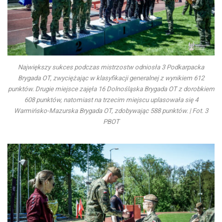
Największy sukces podczas mistrzostw odniosła 3 Podkarpacka
Brygada OT, zwyciężając w klasyfikacji generalnej z wynikiem 612
punktów. Drugie miejsce zajęła 16 Dolnośląska Brygada OT z dorobkiem
608 punktów, natomiast na trzecim miejscu uplasowała się 4
Warmińsko-Mazurska Brygada OT, zdobywając 588 punktów. | Fot. 3
PBOT