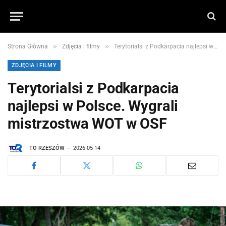
»
»
Strona Główna
Zdjęcia i filmy
Terytorialsi z Podkarpacia najlepsi w Polsce. Wygrali mistrzostwa WOT w OSF
ZDJĘCIA I FILMY
Terytorialsi z Podkarpacia
najlepsi w Polsce. Wygrali
mistrzostwa WOT w OSF
TO RZESZÓW
2026-05-14