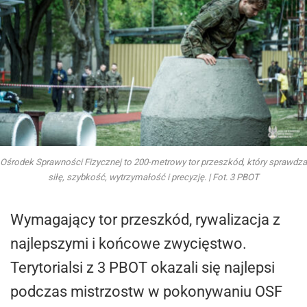
Ośrodek Sprawności Fizycznej to 200-metrowy tor przeszkód, który sprawdza
siłę, szybkość, wytrzymałość i precyzję. | Fot. 3 PBOT
Wymagający tor przeszkód, rywalizacja z
najlepszymi i końcowe zwycięstwo.
Terytorialsi z 3 PBOT okazali się najlepsi
podczas mistrzostw w pokonywaniu OSF