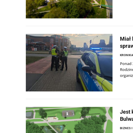
Miał 
spra
KRONIKA
Ponad 3
Rodzinn
organiz
Jest 
Bulwa
BIZNES 