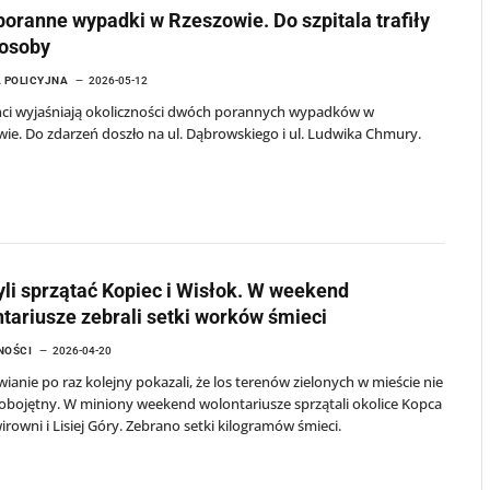
oranne wypadki w Rzeszowie. Do szpitala trafiły
 osoby
 POLICYJNA
2026-05-12
anci wyjaśniają okoliczności dwóch porannych wypadków w
ie. Do zdarzeń doszło na ul. Dąbrowskiego i ul. Ludwika Chmury.
li sprzątać Kopiec i Wisłok. W weekend
tariusze zebrali setki worków śmieci
NOŚCI
2026-04-20
ianie po raz kolejny pokazali, że los terenów zielonych w mieście nie
 obojętny. W miniony weekend wolontariusze sprzątali okolice Kopca
irowni i Lisiej Góry. Zebrano setki kilogramów śmieci.