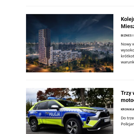
Kolej
Miesz
BIZNES 
Nowy w
wysokoś
krótkot
warunk
Trzy 
motoc
KRONIKA
Do trze
Policja