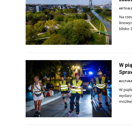
AKTUAL
Na rze
linowym
blisko 3
W pią
Spraw
KULTURA
W piątk
wydarze
możliw