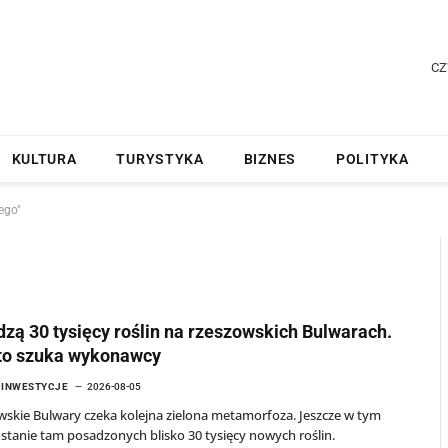
CZ
KULTURA
TURYSTYKA
BIZNES
POLITYKA
ego"
zą 30 tysięcy roślin na rzeszowskich Bulwarach.
to szuka wykonawcy
I INWESTYCJE
2026-08-05
skie Bulwary czeka kolejna zielona metamorfoza. Jeszcze w tym
stanie tam posadzonych blisko 30 tysięcy nowych roślin.