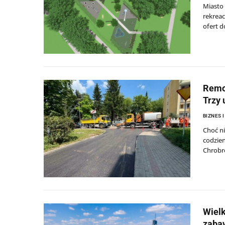
Miasto 
rekreac
ofert d
Remon
Trzy 
BIZNES 
Choć ni
codzien
Chrobre
Wielk
zabaw