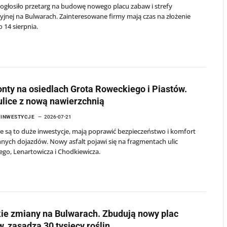
ogłosiło przetarg na budowę nowego placu zabaw i strefy
yjnej na Bulwarach. Zainteresowane firmy mają czas na złożenie
o 14 sierpnia.
ty na osiedlach Grota Roweckiego i Piastów.
ulice z nową nawierzchnią
I INWESTYCJE
2026-07-21
e są to duże inwestycje, mają poprawić bezpieczeństwo i komfort
nych dojazdów. Nowy asfalt pojawi się na fragmentach ulic
go, Lenartowicza i Chodkiewicza.
ie zmiany na Bulwarach. Zbudują nowy plac
, zasadzą 30 tysięcy roślin