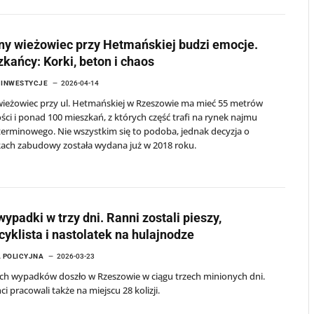
ny wieżowiec przy Hetmańskiej budzi emocje.
kańcy: Korki, beton i chaos
I INWESTYCJE
2026-04-14
ieżowiec przy ul. Hetmańskiej w Rzeszowie ma mieć 55 metrów
ci i ponad 100 mieszkań, z których część trafi na rynek najmu
erminowego. Nie wszystkim się to podoba, jednak decyzja o
ach zabudowy została wydana już w 2018 roku.
wypadki w trzy dni. Ranni zostali pieszy,
yklista i nastolatek na hulajnodze
 POLICYJNA
2026-03-23
ch wypadków doszło w Rzeszowie w ciągu trzech minionych dni.
nci pracowali także na miejscu 28 kolizji.