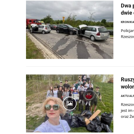
Dwa p
dwie
KRONIKA
Policj
Rzeszow
Ruszy
wolon
AKTUAL
Rzeszow
jest im
oraz Żw