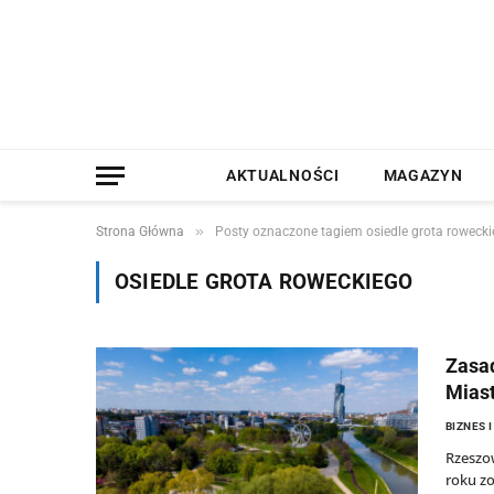
AKTUALNOŚCI
MAGAZYN
»
Strona Główna
Posty oznaczone tagiem osiedle grota rowecki
OSIEDLE GROTA ROWECKIEGO
Zasad
Mias
BIZNES 
Rzeszow
roku zo