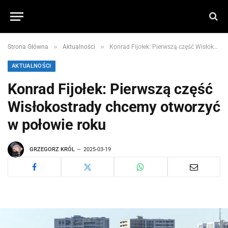
»
»
Strona Główna
Aktualności
Konrad Fijołek: Pierwszą część Wisłokostrady chcemy otworzyć w połowie roku
AKTUALNOŚCI
Konrad Fijołek: Pierwszą część
Wisłokostrady chcemy otworzyć
w połowie roku
GRZEGORZ KRÓL
2025-03-19