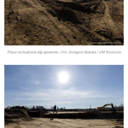
Prace na budowie idą sprawnie. | Fot. Grzegorz Bukała / UM Rzeszów