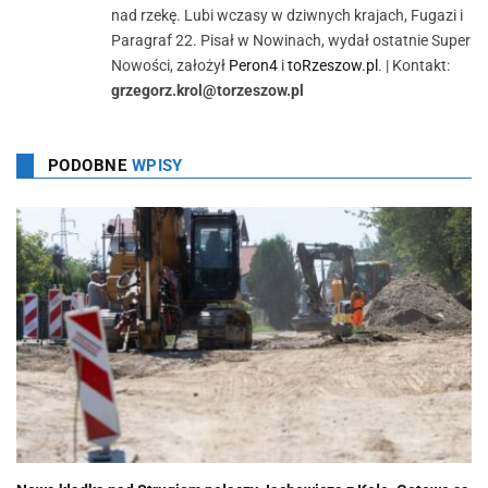
nad rzekę. Lubi wczasy w dziwnych krajach, Fugazi i
Paragraf 22. Pisał w Nowinach, wydał ostatnie Super
Nowości, założył
Peron4
i
toRzeszow.pl
. | Kontakt:
grzegorz.krol@torzeszow.pl
PODOBNE
WPISY