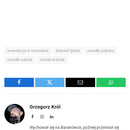
inwestycje w rzeszowie
konrad fijołek
osiedle pobitno
osiedle załęże
wisłokostrada
Facebook
Twitter
Email
WhatsA
Grzegorz Król
Facebook
Instagram
LinkedIn
Wychował się na Baranówce, później przeniósł się