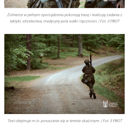
Żołnierze w pełnym oporządzeniu pokonują trasę i realizują zadania z
taktyki, strzelectwa, medycyny pola walki i łączności. | Fot. 3 PBOT
Test obejmuje m.in. poruszanie się w terenie skażonym. | Fot. 3 PBOT