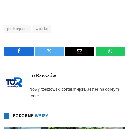
podkarpacie
wojsko
Facebook
Twitter
Email
WhatsA
To Rzeszów
Nowy rzeszowski portal miejski. Jesteś na dobrym
torze!
PODOBNE
WPISY