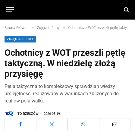
»
»
Strona Główna
Zdjęcia i filmy
Ochotnicy z WOT przeszli pętlę taktyczną. W niedzielę złożą przysięgę
ZDJĘCIA I FILMY
Ochotnicy z WOT przeszli pętlę
taktyczną. W niedzielę złożą
przysięgę
Pętla taktyczna to kompleksowy sprawdzian wiedzy i
umiejętności realizowany w warunkach zbliżonych do
realiów pola walki.
TO RZESZÓW
2026-05-19