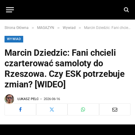
»
»
»
Strona Główna
MAGAZYN
Wywiad
Marcin Dziedzic: Fani chcieli czarterować samoloty do Rzeszowa. Czy ESK potrzebuje zmian? [WIDEO]
WYWIAD
Marcin Dziedzic: Fani chcieli
czarterować samoloty do
Rzeszowa. Czy ESK potrzebuje
zmian? [WIDEO]
ŁUKASZ PELC
2026-06-16