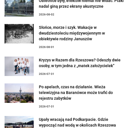
Obietnice były, efektów niemal nie widać. Ptaki
nadal giną przez ekrany akustyczne
2026-08-02
Słońce, morze i szyk. Wakacje w
dwudziestoleciu międzywojennym w
obiektywie rodziny Januszów
2026-08-01
Kryzys w Razem dla Rzeszowa? Odeszły dwie
osoby, w tym jedna z „matek założycielek”
2026-07-31
Po apelach, czas na działanie. Wieża
telewizyjna na Baranówce może trafić do
rejestru zabytków
2026-07-31
Upały wracają nad Podkarpacie. Gdzie
wypocząć nad wodą w okolicach Rzeszowa