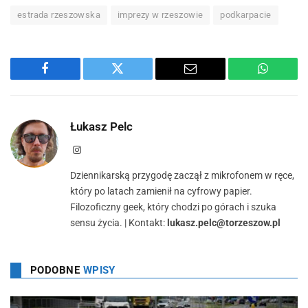
estrada rzeszowska
imprezy w rzeszowie
podkarpacie
Facebook
Twitter
Email
WhatsA
Łukasz Pelc
Instagram
Dziennikarską przygodę zaczął z mikrofonem w ręce,
który po latach zamienił na cyfrowy papier.
Filozoficzny geek, który chodzi po górach i szuka
sensu życia. | Kontakt:
lukasz.pelc@torzeszow.pl
PODOBNE
WPISY