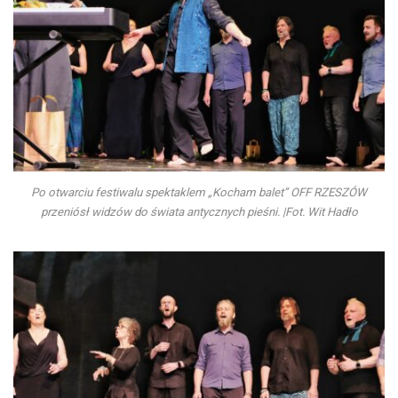
Po otwarciu festiwalu spektaklem „Kocham balet” OFF RZESZÓW
przeniósł widzów do świata antycznych pieśni. |Fot. Wit Hadło