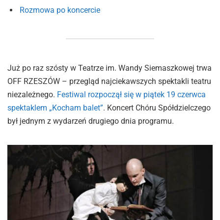
Rozmowa po koncercie
Już po raz szósty w Teatrze im. Wandy Siemaszkowej trwa
OFF RZESZÓW – przegląd najciekawszych spektakli teatru
niezależnego.
Festiwal rozpoczął się w piątek 19 czerwca
spektaklem „Kocham balet”
. Koncert Chóru Spółdzielczego
był jednym z wydarzeń drugiego dnia programu.