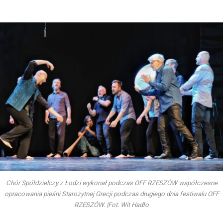
Chór Spółdzielczy z Łodzi wykonał podczas OFF RZESZÓW współczesne
opracowania pieśni Starożytnej Grecji podczas drugiego dnia festiwalu OFF
RZESZÓW. |Fot. Wit Hadło