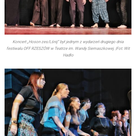
Koncert „Hoson zes/Lśnij” był jednym z wydarzeń drugiego dnia
festiwalu OFF RZESZÓW w Teatrze im. Wandy Siemaszkowej. |Fot. Wit
Hadło