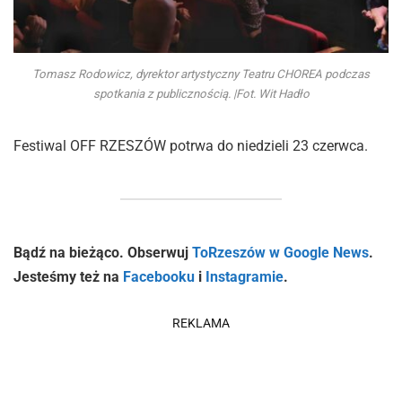
Tomasz Rodowicz, dyrektor artystyczny Teatru CHOREA podczas
spotkania z publicznością. |Fot. Wit Hadło
Festiwal OFF RZESZÓW potrwa do niedzieli 23 czerwca.
Bądź na bieżąco. Obserwuj
ToRzeszów w Google News
.
Jesteśmy też na
Facebooku
i
Instagramie
.
REKLAMA