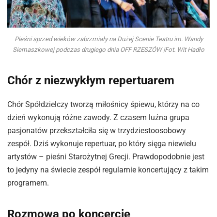
Pieśni sprzed wieków zabrzmiały na Dużej Scenie Teatru im. Wandy
Siemaszkowej podczas drugiego dnia OFF RZESZÓW |Fot. Wit Hadło
Chór z niezwykłym repertuarem
Chór Spółdzielczy tworzą miłośnicy śpiewu, którzy na co
dzień wykonują różne zawody. Z czasem luźna grupa
pasjonatów przekształciła się w trzydziestoosobowy
zespół. Dziś wykonuje repertuar, po który sięga niewielu
artystów – pieśni Starożytnej Grecji. Prawdopodobnie jest
to jedyny na świecie zespół regularnie koncertujący z takim
programem.
Rozmowa po koncercie