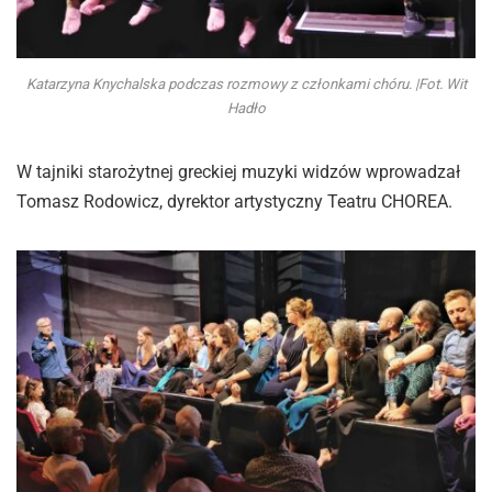
Katarzyna Knychalska podczas rozmowy z członkami chóru. |Fot. Wit
Hadło
W tajniki starożytnej greckiej muzyki widzów wprowadzał
Tomasz Rodowicz, dyrektor artystyczny Teatru CHOREA.