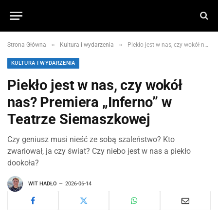
»
»
Strona Główna
Kultura i wydarzenia
Piekło jest w nas, czy wokół nas? Premiera „Inferno” w Teatrze Siemaszkowej
KULTURA I WYDARZENIA
Piekło jest w nas, czy wokół
nas? Premiera „Inferno” w
Teatrze Siemaszkowej
Czy geniusz musi nieść ze sobą szaleństwo? Kto
zwariował, ja czy świat? Czy niebo jest w nas a piekło
dookoła?
WIT HADŁO
2026-06-14