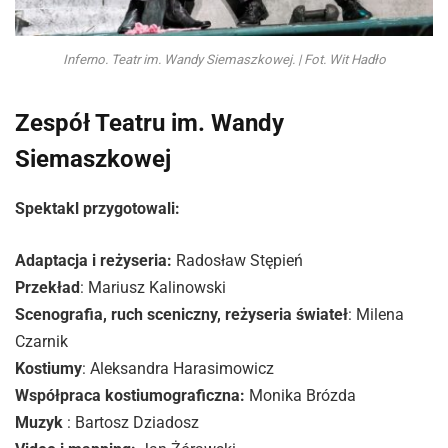
Inferno. Teatr im. Wandy Siemaszkowej. | Fot. Wit Hadło
Zespół Teatru im. Wandy
Siemaszkowej
Spektakl przygotowali:
Adaptacja i reżyseria:
Radosław Stępień
Przekład
: Mariusz Kalinowski
Scenografia, ruch sceniczny, reżyseria świateł
: Milena
Czarnik
Kostiumy
: Aleksandra Harasimowicz
Współpraca kostiumograficzna:
Monika Brózda
Muzyk
: Bartosz Dziadosz