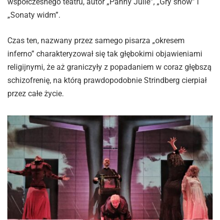
współczesnego teatru, autor „Panny Julie”, „Gry snów” i
„Sonaty widm”.
Czas ten, nazwany przez samego pisarza „okresem
inferno” charakteryzował się tak głębokimi objawieniami
religijnymi, że aż graniczyły z popadaniem w coraz głębszą
schizofrenię, na którą prawdopodobnie Strindberg cierpiał
przez całe życie.