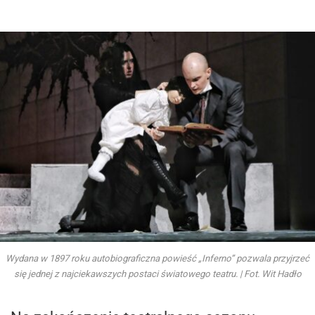
Wydana w 1897 roku autobiograficzna powieść „Inferno” pozwala przyjrzeć
się jednej z najciekawszych postaci światowego teatru. | Fot. Wit Hadło