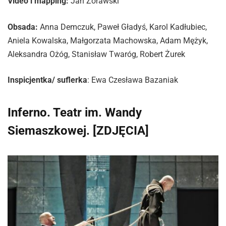
Video i mapping:
Jan Żórawski
Obsada:
Anna Demczuk, Paweł Gładyś, Karol Kadłubiec,
Aniela Kowalska, Małgorzata Machowska, Adam Mężyk,
Aleksandra Ożóg, Stanisław Twaróg, Robert Żurek
Inspicjentka/ suflerka
: Ewa Czesława Bazaniak
Inferno. Teatr im. Wandy
Siemaszkowej. [ZDJĘCIA]