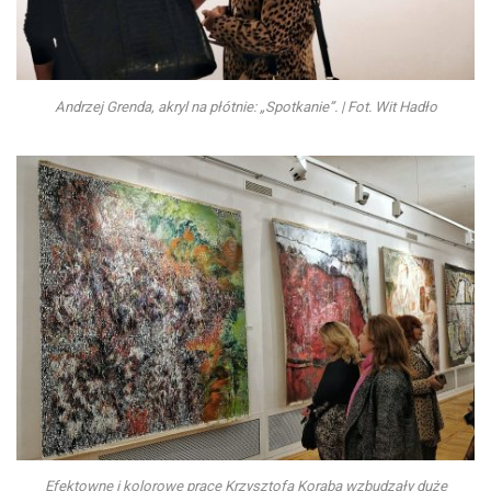
Andrzej Grenda, akryl na płótnie: „Spotkanie”. | Fot. Wit Hadło
Efektowne i kolorowe prace Krzysztofa Koraba wzbudzały duże