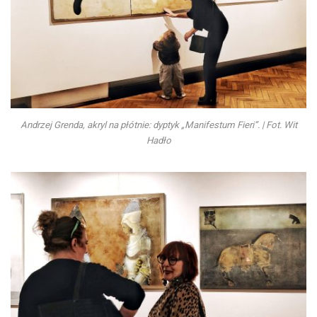
Andrzej Grenda, akryl na płótnie: dyptyk „Manifestum Fieri”. | Fot. Wit
Hadło