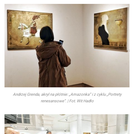
Andrzej Grenda, akryl na płótnie: „Amazonka” i z cyklu „Portrety
renesansowe”. | Fot. Wit Hadło