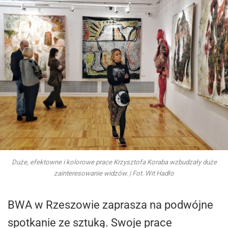
Duże, efektowne i kolorowe prace Krzysztofa Koraba wzbudzały duże
zainteresowanie widzów. | Fot. Wit Hadło
BWA w Rzeszowie zaprasza na podwójne
spotkanie ze sztuką. Swoje prace