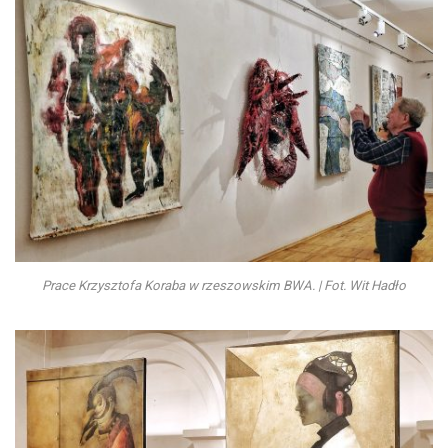
Prace Krzysztofa Koraba w rzeszowskim BWA. | Fot. Wit Hadło