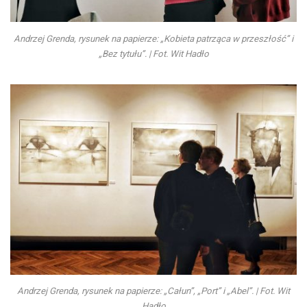
Andrzej Grenda, rysunek na papierze: „Kobieta patrząca w przeszłość” i
„Bez tytułu”. | Fot. Wit Hadło
Andrzej Grenda, rysunek na papierze: „Całun”, „Port” i „Abel”. | Fot. Wit
Hadło