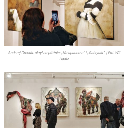
Andrzej Grenda, akryl na płótnie: „Na spacerze” i „Gabrysia”. | Fot. Wit
Hadło