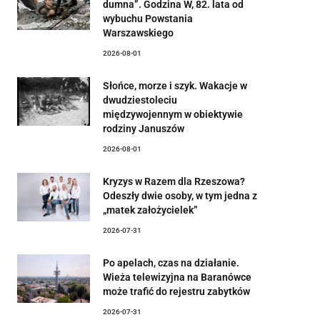
dumna”. Godzina W, 82. lata od
wybuchu Powstania
Warszawskiego
2026-08-01
Słońce, morze i szyk. Wakacje w
dwudziestoleciu
międzywojennym w obiektywie
rodziny Januszów
2026-08-01
Kryzys w Razem dla Rzeszowa?
Odeszły dwie osoby, w tym jedna z
„matek założycielek”
2026-07-31
Po apelach, czas na działanie.
Wieża telewizyjna na Baranówce
może trafić do rejestru zabytków
2026-07-31