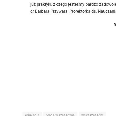
już praktyki, z czego jesteśmy bardzo zadowole
dr Barbara Przywara, Prorektorka ds. Nauczani
edukacja
praca w rzeszowie
wsiiz rzeszów