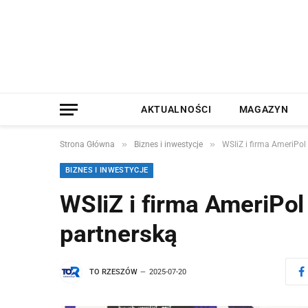
AKTUALNOŚCI
MAGAZYN
»
»
Strona Główna
Biznes i inwestycje
WSIiZ i firma AmeriPo
BIZNES I INWESTYCJE
WSIiZ i firma AmeriPo
partnerską
TO RZESZÓW
2025-07-20