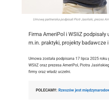
Umowę partnerska podpisali Piotr Jasiński, prezes Ame
Firma AmeriPol i WSIiZ podpisał
m.in. praktyki, projekty badawcze 
Umowa została podpisana 17 lipca 2025 roku p
WSIiZ oraz prezesa AmeriPol, Piotra Jasińskieg
firmy oraz władz uczelni.
POLECAMY:
Rzeszów jest międzynarodowy