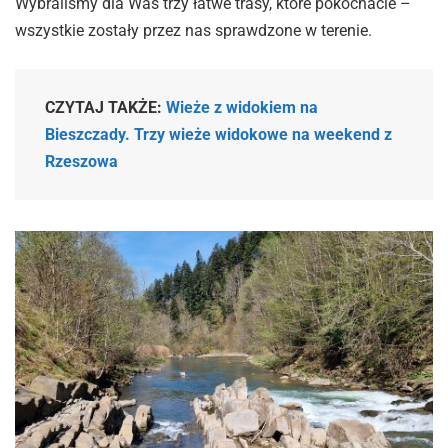
Wybraliśmy dla Was trzy łatwe trasy, które pokochacie –
wszystkie zostały przez nas sprawdzone w terenie.
CZYTAJ TAKŻE:
Wieże z widokiem na
Bieszczady. Trzy wieże widokowe na weekend z
Rzeszowa