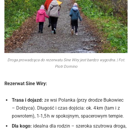
Droga prowadząca do rezerwatu Sine Wiry jest bardzo wygodna. | Fot.
Piotr Domino
Rezerwat Sine Wiry:
Trasa i dojazd:
ze wsi Polanka (przy drodze Bukowiec
– Dołżyca). Długość i czas dojścia: ok. 4 km (tam i z
powrotem), 1-1,5 h w spokojnym, spacerowym tempie.
Dla kogo:
idealna dla rodzin – szeroka szutrowa droga,