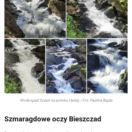
Wodospad Szepit na potoku Hylaty. | Fot. Paulina Bajda
Szmaragdowe oczy Bieszczad