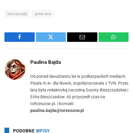
bieszczady
polecane
Facebook
Twitter
Email
WhatsA
Paulina Bajda
Od ponad dwudziestu lat w podkarpackich mediach.
Pisała m.in. dla Nowin, współpracowała z TVN. Przez
lata była redaktorką naczelną Gazety Bieszczadzkiej i
Echa Bieszczadów. Aż przyszedł czas na
toRzeszow.pl. | Kontakt:
paulina.bajda@torzeszow.pl
PODOBNE
WPISY