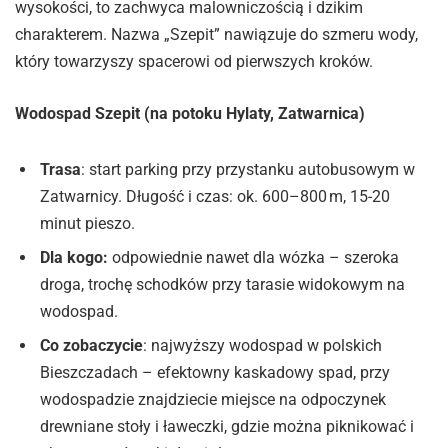
wysokości, to zachwyca malowniczością i dzikim
charakterem. Nazwa „Szepit” nawiązuje do szmeru wody,
który towarzyszy spacerowi od pierwszych kroków.
Wodospad Szepit (na potoku Hylaty, Zatwarnica)
Trasa
: start parking przy przystanku autobusowym w
Zatwarnicy. Długość i czas: ok. 600–800 m, 15-20
minut pieszo.
Dla kogo:
odpowiednie nawet dla wózka – szeroka
droga, trochę schodków przy tarasie widokowym na
wodospad.
Co zobaczycie
: najwyższy wodospad w polskich
Bieszczadach – efektowny kaskadowy spad, przy
wodospadzie znajdziecie miejsce na odpoczynek
drewniane stoły i ławeczki, gdzie można piknikować i