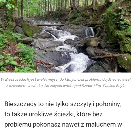
W Bieszczadach jest wiele miejsc, do których bez problemu dojdziecie nawet
z dzieckiem w wózku. Na zdjęciu wodospad Szepit. | Fot. Paulina Bajda
Bieszczady to nie tylko szczyty i połoniny,
to także urokliwe ścieżki, które bez
problemu pokonasz nawet z maluchem w