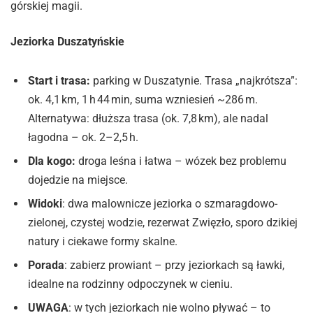
górskiej magii.
Jeziorka Duszatyńskie
Start i trasa:
parking w Duszatynie. Trasa „najkrótsza”:
ok. 4,1 km, 1 h 44 min, suma wzniesień ~286 m.
Alternatywa: dłuższa trasa (ok. 7,8 km), ale nadal
łagodna – ok. 2–2,5 h.
Dla kogo:
droga leśna i łatwa – wózek bez problemu
dojedzie na miejsce.
Widoki
: dwa malownicze jeziorka o szmaragdowo-
zielonej, czystej wodzie, rezerwat Zwięzło, sporo dzikiej
natury i ciekawe formy skalne.
Porada
: zabierz prowiant – przy jeziorkach są ławki,
idealne na rodzinny odpoczynek w cieniu.
UWAGA
: w tych jeziorkach nie wolno pływać – to