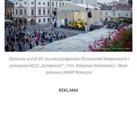
Rzeszów uczcił 45. rocznicę podpisania Porozumień Sierpniowych i
powstania NSZZ „Solidarność”. | Fot. Sebastian Stankiewicz / Biuro
prasowe UMWP Rzeszów
REKLAMA