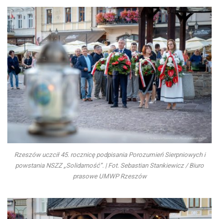
Rzeszów uczcił 45. rocznicę podpisania Porozumień Sierpniowych i
powstania NSZZ „Solidarność”. | Fot. Sebastian Stankiewicz / Biuro
prasowe UMWP Rzeszów