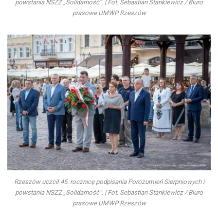
powstania NSZZ „Solidarność”. | Fot. Sebastian Stankiewicz / Biuro
prasowe UMWP Rzeszów
Rzeszów uczcił 45. rocznicę podpisania Porozumień Sierpniowych i
powstania NSZZ „Solidarność”. | Fot. Sebastian Stankiewicz / Biuro
prasowe UMWP Rzeszów