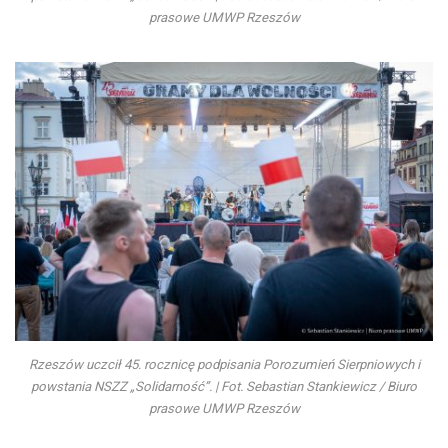
prasowe UMWP Rzeszów
Rzeszów uczcił 45. rocznicę podpisania Porozumień Sierpniowych i
powstania NSZZ „Solidarność”. | Fot. Sebastian Stankiewicz / Biuro
prasowe UMWP Rzeszów