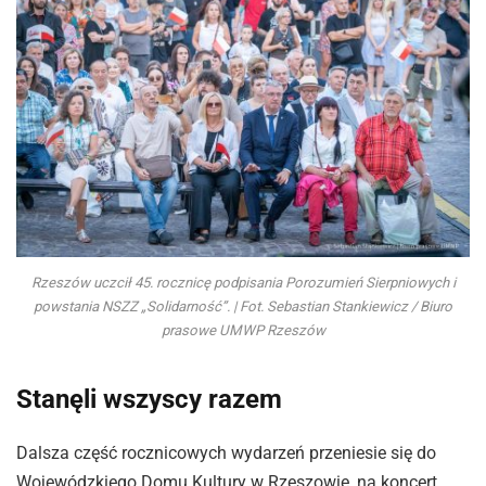
Rzeszów uczcił 45. rocznicę podpisania Porozumień Sierpniowych i
powstania NSZZ „Solidarność”. | Fot. Sebastian Stankiewicz / Biuro
prasowe UMWP Rzeszów
Stanęli wszyscy razem
Dalsza część rocznicowych wydarzeń przeniesie się do
Wojewódzkiego Domu Kultury w Rzeszowie, na koncert