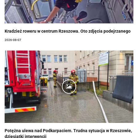
Kradzież roweru w centrum Rzeszowa. Oto zdjęcia podejrzanego
2026-08-07
Potężna ulewa nad Podkarpaciem. Trudna sytuacja w Rzeszowie,
dziesiątki interwencji