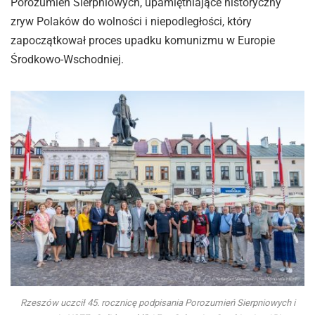
Porozumień Sierpniowych, upamiętniające historyczny
zryw Polaków do wolności i niepodległości, który
zapoczątkował proces upadku komunizmu w Europie
Środkowo-Wschodniej.
Rzeszów uczcił 45. rocznicę podpisania Porozumień Sierpniowych i