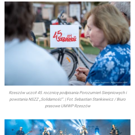
Rzeszów uczcił 45. rocznicę podpisania Porozumień Sierpniowych i
powstania NSZZ „Solidarność”. | Fot. Sebastian Stankiewicz / Biuro
prasowe UMWP Rzeszów