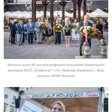
Rzeszów uczcił 45. rocznicę podpisania Porozumień Sierpniowych i
powstania NSZZ „Solidarność”. | Fot. Sebastian Stankiewicz / Biuro
prasowe UMWP Rzeszów