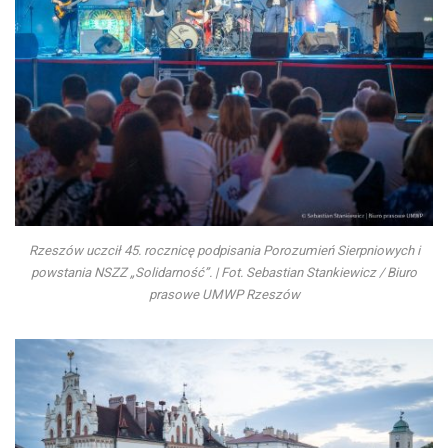
Rzeszów uczcił 45. rocznicę podpisania Porozumień Sierpniowych i
powstania NSZZ „Solidarność”. | Fot. Sebastian Stankiewicz / Biuro
prasowe UMWP Rzeszów