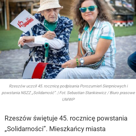
Rzeszów uczcił 45. rocznicę podpisania Porozumień Sierpniowych i
powstania NSZZ „Solidarność”. | Fot. Sebastian Stankiewicz / Biuro prasowe
UMWP
Rzeszów świętuje 45. rocznicę powstania
„Solidarności”. Mieszkańcy miasta