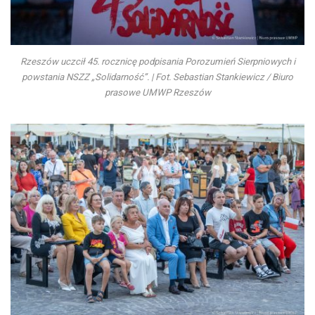
Rzeszów uczcił 45. rocznicę podpisania Porozumień Sierpniowych i
powstania NSZZ „Solidarność”. | Fot. Sebastian Stankiewicz / Biuro
prasowe UMWP Rzeszów