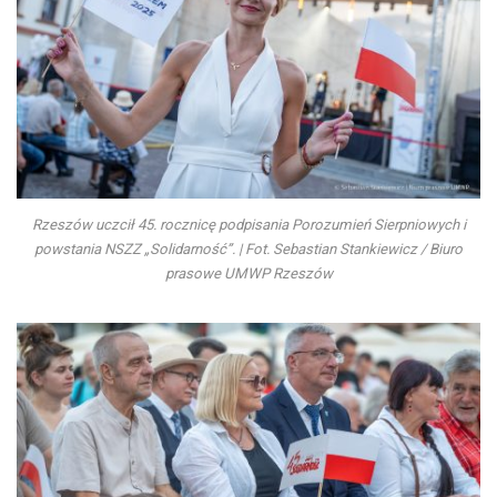
Rzeszów uczcił 45. rocznicę podpisania Porozumień Sierpniowych i
powstania NSZZ „Solidarność”. | Fot. Sebastian Stankiewicz / Biuro
prasowe UMWP Rzeszów