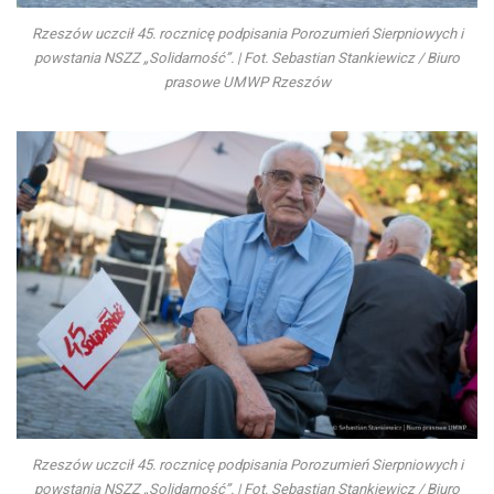
Rzeszów uczcił 45. rocznicę podpisania Porozumień Sierpniowych i
powstania NSZZ „Solidarność”. | Fot. Sebastian Stankiewicz / Biuro
prasowe UMWP Rzeszów
Rzeszów uczcił 45. rocznicę podpisania Porozumień Sierpniowych i
powstania NSZZ „Solidarność”. | Fot. Sebastian Stankiewicz / Biuro