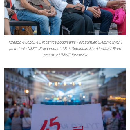
Rzeszów uczcił 45. rocznicę podpisania Porozumień Sierpniowych i
powstania NSZZ „Solidarność”. | Fot. Sebastian Stankiewicz / Biuro
prasowe UMWP Rzeszów