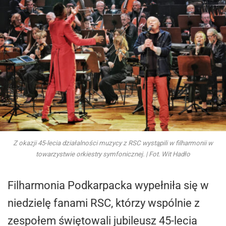
Z okazji 45-lecia działalności muzycy z RSC wystąpili w filharmonii w
towarzystwie orkiestry symfonicznej. | Fot. Wit Hadło
Filharmonia Podkarpacka wypełniła się w
niedzielę fanami RSC, którzy wspólnie z
zespołem świętowali jubileusz 45-lecia