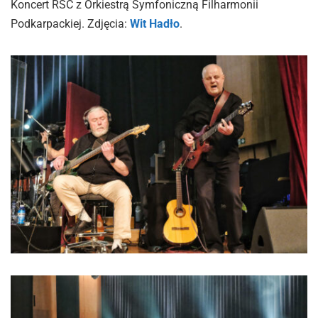
Koncert RSC z Orkiestrą Symfoniczną Filharmonii
Podkarpackiej. Zdjęcia:
Wit Hadło
.