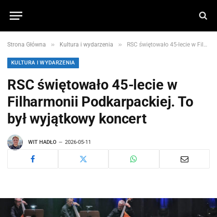
»
»
Strona Główna
Kultura i wydarzenia
RSC świętowało 45-lecie w Filharmonii Podkarpackiej. To był wyjątkowy koncert
KULTURA I WYDARZENIA
RSC świętowało 45-lecie w
Filharmonii Podkarpackiej. To
był wyjątkowy koncert
WIT HADŁO
2026-05-11