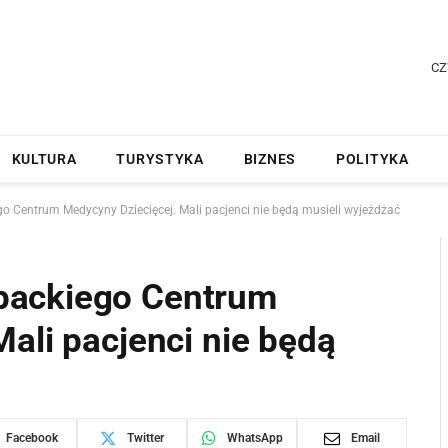
CZ
KULTURA
TURYSTYKA
BIZNES
POLITYKA
 Centrum Medycyny Dziecięcej. Mali pacjenci nie będą musieli wyjeżdżać
packiego Centrum
ali pacjenci nie będą
Facebook
Twitter
WhatsApp
Email