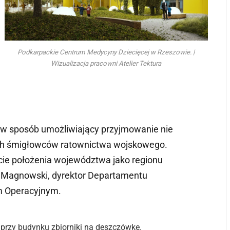
Podkarpackie Centrum Medycyny Dziecięcej w Rzeszowie. |
Wizualizacja pracowni Atelier Tektura
 w sposób umożliwiający przyjmowanie nie
żkich śmigłowców ratownictwa wojskowego.
ście położenia województwa jako regionu
h Magnowski, dyrektor Departamentu
m Operacyjnym.
 przy budynku zbiorniki na deszczówkę.