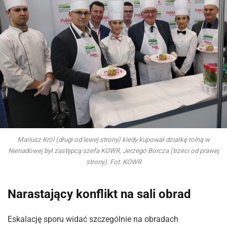
Mariusz Król (drugi od lewej strony) kiedy kupował działkę rolną w
Nienadowej był zastępcą szefa KOWR, Jerzego Borcza (trzeci od prawej
strony). Fot. KOWR
Narastający konflikt na sali obrad
Eskalację sporu widać szczególnie na obradach