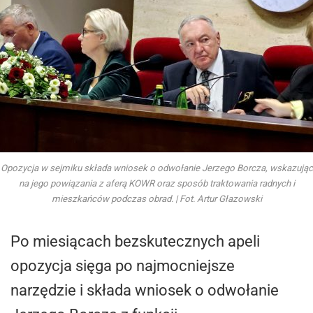
Opozycja w sejmiku składa wniosek o odwołanie Jerzego Borcza, wskazując
na jego powiązania z aferą KOWR oraz sposób traktowania radnych i
mieszkańców podczas obrad. | Fot. Artur Głazowski
Po miesiącach bezskutecznych apeli
opozycja sięga po najmocniejsze
narzędzie i składa wniosek o odwołanie