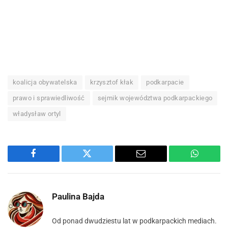
koalicja obywatelska
krzysztof kłak
podkarpacie
prawo i sprawiedliwość
sejmik województwa podkarpackiego
władysław ortyl
Facebook
Twitter
Email
WhatsA
Paulina Bajda
Od ponad dwudziestu lat w podkarpackich mediach.