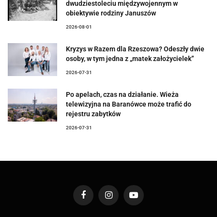
dwudziestoleciu międzywojennym w
obiektywie rodziny Januszów
2026-08-01
Kryzys w Razem dla Rzeszowa? Odeszły dwie
osoby, w tym jedna z „matek założycielek”
2026-07-31
Po apelach, czas na działanie. Wieża
telewizyjna na Baranówce może trafić do
rejestru zabytków
2026-07-31
Facebook
Instagram
YouTube