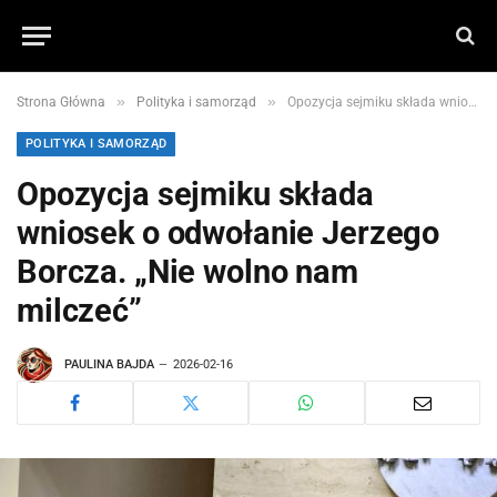
»
»
Strona Główna
Polityka i samorząd
Opozycja sejmiku składa wniosek o odwołanie Jerzego Borcza. „Nie wolno nam milczeć”
POLITYKA I SAMORZĄD
Opozycja sejmiku składa
wniosek o odwołanie Jerzego
Borcza. „Nie wolno nam
milczeć”
PAULINA BAJDA
2026-02-16