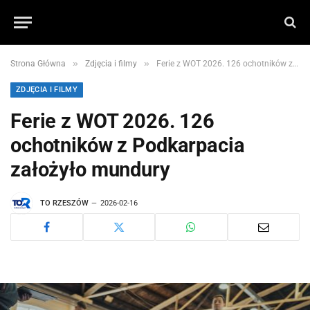
»
»
Strona Główna
Zdjęcia i filmy
Ferie z WOT 2026. 126 ochotników z Podkarpacia założyło mundury
ZDJĘCIA I FILMY
Ferie z WOT 2026. 126
ochotników z Podkarpacia
założyło mundury
TO RZESZÓW
2026-02-16