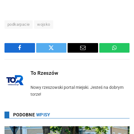
podkarpacie
wojsko
Facebook
Twitter
Email
WhatsA
To Rzeszów
Nowy rzeszowski portal miejski. Jesteś na dobrym
torze!
PODOBNE
WPISY