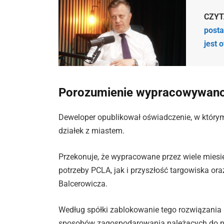
CZYT
posta
jest 
Porozumienie wypracowywano 
Deweloper opublikował oświadczenie, w który
działek z miastem.
Przekonuje, że wypracowane przez wiele mies
potrzeby PCLA, jak i przyszłość targowiska o
Balcerowicza.
Według spółki zablokowanie tego rozwiązani
sposobów zagospodarowania należących do ni