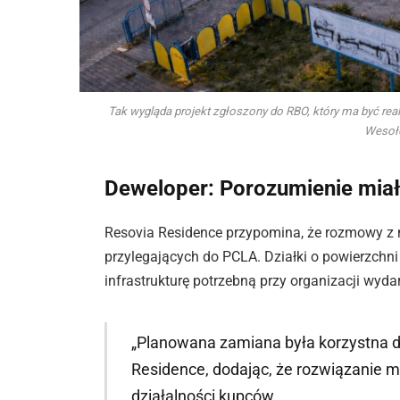
Tak wygląda projekt zgłoszony do RBO, który ma być rea
Wesoł
Deweloper: Porozumienie mia
Resovia Residence przypomina, że rozmowy z 
przylegających do PCLA. Działki o powierzchni
infrastrukturę potrzebną przy organizacji wy
„Planowana zamiana była korzystna dl
Residence, dodając, że rozwiązanie 
działalności kupców.