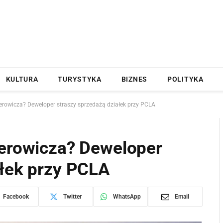
KULTURA
TURYSTYKA
BIZNES
POLITYKA
erowicza? Deweloper straszy sprzedażą działek przy PCLA
cerowicza? Deweloper
ałek przy PCLA
Facebook
Twitter
WhatsApp
Email