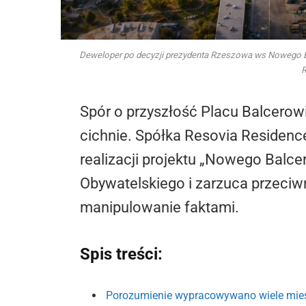
Deweloper po decyzji prezydenta Rzeszowa ws Nowego Balc
Spór o przyszłość Placu Balcerow
cichnie. Spółka Resovia Residen
realizacji projektu „Nowego Bal
Obywatelskiego i zarzuca przeci
manipulowanie faktami.
Spis treści:
Porozumienie wypracowywano wiele mie