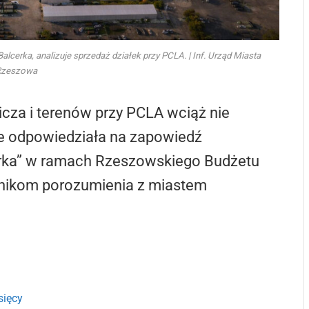
erka, analizuje sprzedaż działek przy PCLA. | Inf. Urząd Miasta
Rzeszowa
icza i terenów przy PCLA wciąż nie
ce odpowiedziała na zapowiedź
cerka” w ramach Rzeszowskiego Budżetu
wnikom porozumienia z miastem
sięcy