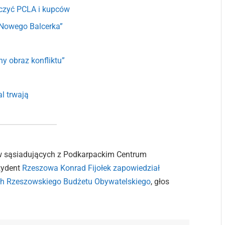
eczyć PCLA i kupców
„Nowego Balcerka”
y obraz konfliktu”
l trwają
ów sąsiadujących z Podkarpackim Centrum
zydent
Rzeszowa Konrad Fijołek zapowiedział
ach Rzeszowskiego Budżetu Obywatelskiego
, głos