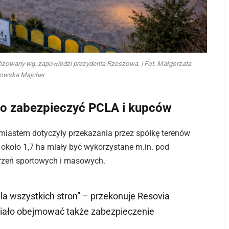
lizowany wg. zapowiedzi prezydenta Rzeszowa. | Fot. Małgorzata
owska Majcher
ło zabezpieczyć PCLA i kupców
miastem dotyczyły przekazania przez spółkę terenów
 około 1,7 ha miały być wykorzystane m.in. pod
darzeń sportowych i masowych.
a wszystkich stron” – przekonuje Resovia
miało obejmować także zabezpieczenie