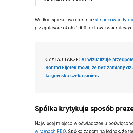
Według spółki inwestor miał
sfinansować tymc
przygotować około 1000 metrów kwadratowych
CZYTAJ TAKŻE:
AI wizualizuje przedpol
Konrad Fijołek mówi, że bez zamiany dz
targowisko czeka śmierć
Spółka krytykuje sposób prez
Najwięcej miejsca w oświadczeniu poświęcono
w ramach RBO
. Spółka zapomina jednak, że ten