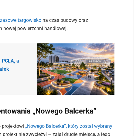
zasowe targowisko
na czas budowy oraz
 nowej powierzchni handlowej.
e PCLA, a
iałek
entowania „Nowego Balcerka”
 projektowi
„Nowego Balcerka”, który został wybrany
 projekt nie zwyciężył – zajął drugie miejsce, a jego