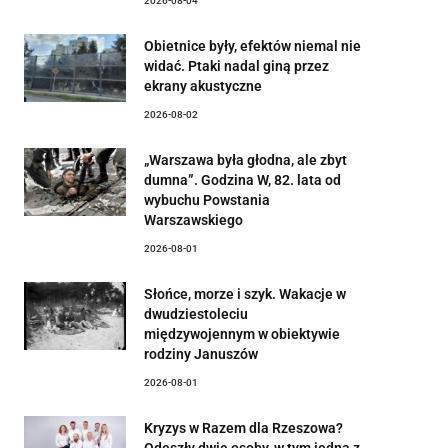
2026-08-04
Obietnice były, efektów niemal nie
widać. Ptaki nadal giną przez
ekrany akustyczne
2026-08-02
„Warszawa była głodna, ale zbyt
dumna”. Godzina W, 82. lata od
wybuchu Powstania
Warszawskiego
2026-08-01
Słońce, morze i szyk. Wakacje w
dwudziestoleciu
międzywojennym w obiektywie
rodziny Januszów
2026-08-01
Kryzys w Razem dla Rzeszowa?
Odeszły dwie osoby, w tym jedna z