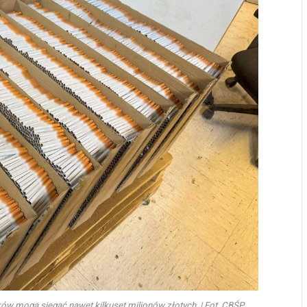
ków mogą sięgać nawet kilkuset milionów złotych. | Fot. CBŚP