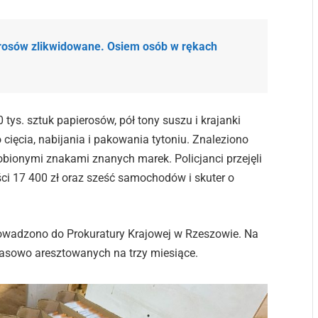
erosów zlikwidowane. Osiem osób w rękach
ys. sztuk papierosów, pół tony suszu i krajanki
 cięcia, nabijania i pakowania tytoniu. Znaleziono
robionymi znakami znanych marek. Policjanci przejęli
ci 17 400 zł oraz sześć samochodów i skuter o
owadzono do Prokuratury Krajowej w Rzeszowie. Na
zasowo aresztowanych na trzy miesiące.