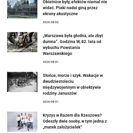
Obietnice były, efektów niemal nie
widać. Ptaki nadal giną przez
ekrany akustyczne
2026-08-02
„Warszawa była głodna, ale zbyt
dumna”. Godzina W, 82. lata od
wybuchu Powstania
Warszawskiego
2026-08-01
Słońce, morze i szyk. Wakacje w
dwudziestoleciu
międzywojennym w obiektywie
rodziny Januszów
2026-08-01
Kryzys w Razem dla Rzeszowa?
Odeszły dwie osoby, w tym jedna z
„matek założycielek”