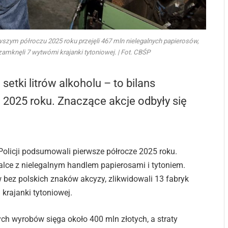
wszym półroczu 2025 roku przejęli 467 mln nielegalnych papierosów,
zamknęli 7 wytwórni krajanki tytoniowej. | Fot. CBŚP
setki litrów alkoholu – to bilans
 2025 roku. Znaczące akcje odbyły się
Policji podsumowali pierwsze półrocze 2025 roku.
alce z nielegalnym handlem papierosami i tytoniem.
w bez polskich znaków akcyzy, zlikwidowali 13 fabryk
krajanki tytoniowej.
ch wyrobów sięga około 400 mln złotych, a straty