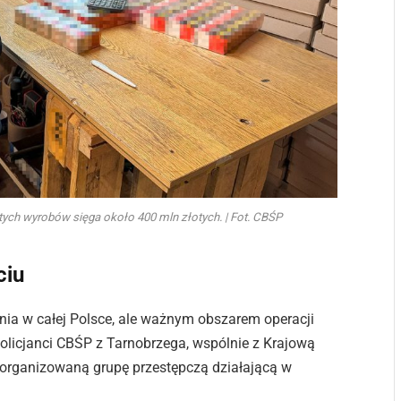
ych wyrobów sięga około 400 mln złotych. | Fot. CBŚP
ciu
ania w całej Polsce, ale ważnym obszarem operacji
olicjanci CBŚP z Tarnobrzega, wspólnie z Krajową
zorganizowaną grupę przestępczą działającą w