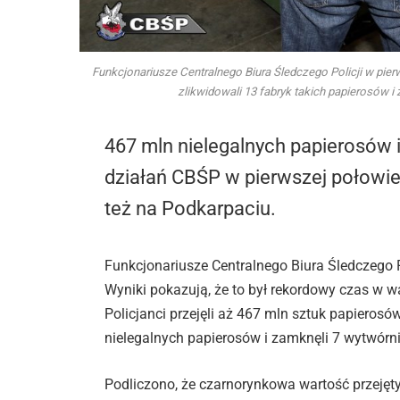
Funkcjonariusze Centralnego Biura Śledczego Policji w pier
zlikwidowali 13 fabryk takich papierosów i 
467 mln nielegalnych papierosów i 
działań CBŚP w pierwszej połowie
też na Podkarpaciu.
Funkcjonariusze Centralnego Biura Śledczego 
Wyniki pokazują, że to był rekordowy czas w w
Policjanci przejęli aż 467 mln sztuk papierosó
nielegalnych papierosów i zamknęli 7 wytwórni 
Podliczono, że czarnorynkowa wartość przejęty