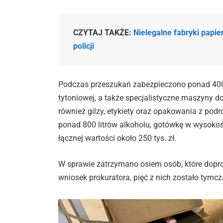
CZYTAJ TAKŻE:
Nielegalne fabryki papi
policji
Podczas przeszukań zabezpieczono ponad 400 t
tytoniowej, a także specjalistyczne maszyny do
również gilzy, etykiety oraz opakowania z pod
ponad 800 litrów alkoholu, gotówkę w wysokoś
łącznej wartości około 250 tys. zł.
W sprawie zatrzymano osiem osób, które dopr
wniosek prokuratora, pięć z nich zostało tymc