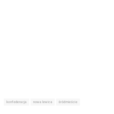
konfederacja
nowa lewica
śródmieście