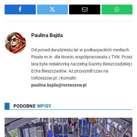
Facebook
Twitter
Email
WhatsA
Paulina Bajda
Od ponad dwudziestu lat w podkarpackich mediach.
Pisała m.in. dla Nowin, współpracowała z TVN. Przez
lata była redaktorką naczelną Gazety Bieszczadzkiej i
Echa Bieszczadów. Aż przyszedł czas na
toRzeszow.pl. | Kontakt:
paulina.bajda@torzeszow.pl
PODOBNE
WPISY