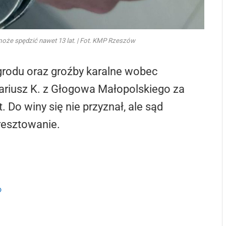
może spędzić nawet 13 lat. | Fot. KMP Rzeszów
grodu oraz groźby karalne wobec
Dariusz K. z Głogowa Małopolskiego za
 Do winy się nie przyznał, ale sąd
resztowanie.
o