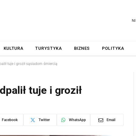
NI
KULTURA
TURYSTYKA
BIZNES
POLITYKA
palił tuje i groził sąsiadom śmiercią
palił tuje i groził
Facebook
Twitter
WhatsApp
Email