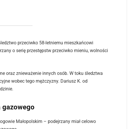
śledztwo przeciwko 58-letniemu mieszkańcowi
zany o serię przestępstw przeciwko mieniu, wolności
alne oraz znieważenie innych osób. W toku śledztwa
licyjne wobec tego mężczyzny. Dariusz K. od
dzinie.
ka gazowego
 Głogowie Małopolskim – podejrzany miał celowo