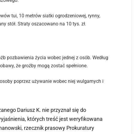
gazowego.
ów tui, 10 metrów siatki ogrodzeniowej, rynny,
y stół. Straty oszacowano na 10 tys. zł.
róźb pozbawienia życia wobec jednej z osób. Według
obawy, że groźby mogą zostać spełnione.
 osoby poprzez używanie wobec niej wulgarnych i
anego Dariusz K. nie przyznał się do
jaśnienia, których treść jest weryfikowana
chanowski, rzecznik prasowy Prokuratury