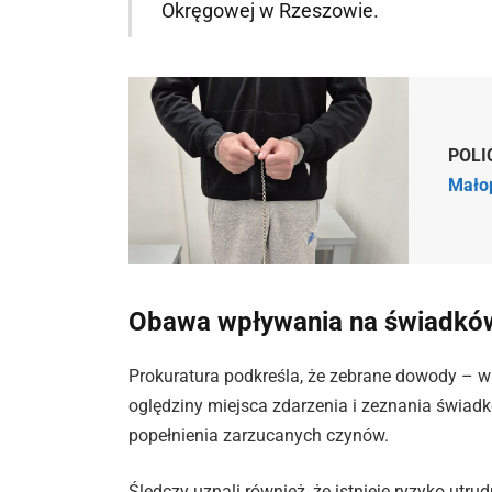
Okręgowej w Rzeszowie.
POLI
Małop
Obawa wpływania na świadkó
Prokuratura podkreśla, że zebrane dowody – w
oględziny miejsca zdarzenia i zeznania świ
popełnienia zarzucanych czynów.
Śledczy uznali również, że istnieje ryzyko ut