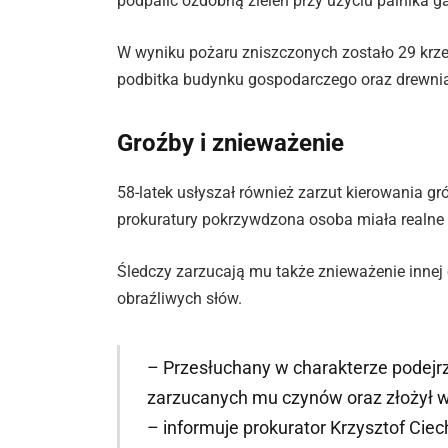
podpalić ozdobną zieleń przy użyciu palnika 
W wyniku pożaru zniszczonych zostało 29 krzew
podbitka budynku gospodarczego oraz drewnian
Groźby i znieważenie
58-latek usłyszał również zarzut kierowania g
prokuratury pokrzywdzona osoba miała realne 
Śledczy zarzucają mu także znieważenie innej
obraźliwych słów.
– Przesłuchany w charakterze podejrz
zarzucanych mu czynów oraz złożył wy
– informuje prokurator Krzysztof Cie