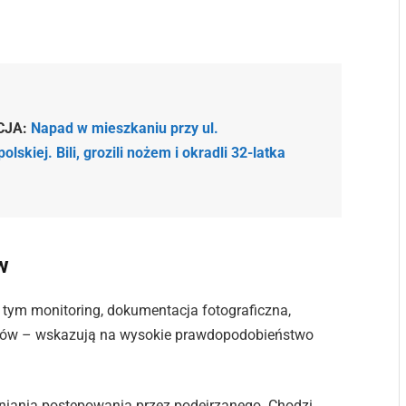
CJA:
Napad w mieszkaniu przy ul.
olskiej. Bili, grozili nożem i okradli 32-latka
w
 tym monitoring, dokumentacja fotograficzna,
adków – wskazują na wysokie prawdopodobieństwo
rudniania postępowania przez podejrzanego. Chodzi