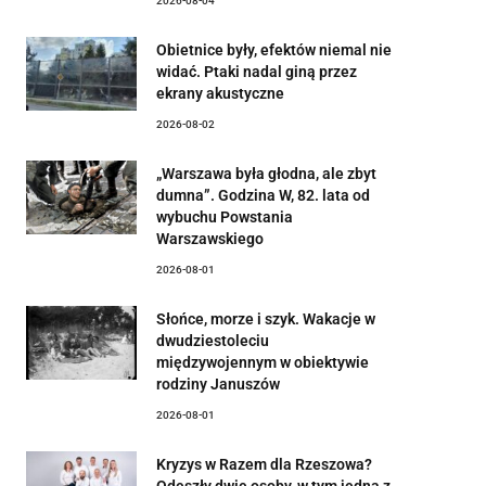
2026-08-04
Obietnice były, efektów niemal nie
widać. Ptaki nadal giną przez
ekrany akustyczne
2026-08-02
„Warszawa była głodna, ale zbyt
dumna”. Godzina W, 82. lata od
wybuchu Powstania
Warszawskiego
2026-08-01
Słońce, morze i szyk. Wakacje w
dwudziestoleciu
międzywojennym w obiektywie
rodziny Januszów
2026-08-01
Kryzys w Razem dla Rzeszowa?
Odeszły dwie osoby, w tym jedna z