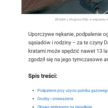
58-latek z Głogowa Młp. w więzieniu 
Uporczywe nękanie, podpalenie o
sąsiadów i rodziny – za te czyny 
kratami może spędzić nawet 13 lat.
zgodził się na jego tymczasowe a
Spis treści:
Podpalenie przy użyciu palnika gazoweg
Groźby i znieważenie
Obawa wpływania na świadków