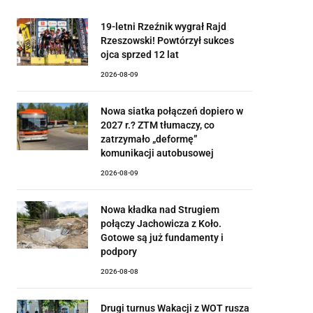
19-letni Rzeźnik wygrał Rajd
Rzeszowski! Powtórzył sukces
ojca sprzed 12 lat
2026-08-09
Nowa siatka połączeń dopiero w
2027 r.? ZTM tłumaczy, co
zatrzymało „deformę”
komunikacji autobusowej
2026-08-09
Nowa kładka nad Strugiem
połączy Jachowicza z Koło.
Gotowe są już fundamenty i
podpory
2026-08-08
Drugi turnus Wakacji z WOT rusza