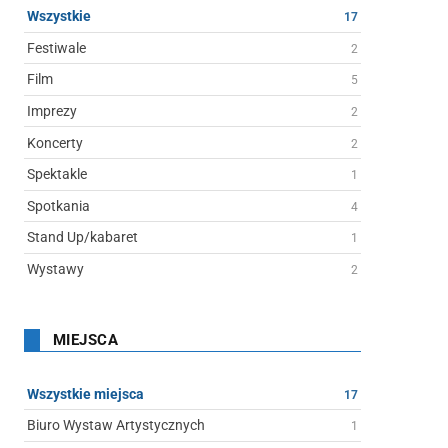
Wszystkie
17
Festiwale
2
Film
5
Imprezy
2
Koncerty
2
Spektakle
1
Spotkania
4
Stand Up/kabaret
1
Wystawy
2
MIEJSCA
Wszystkie miejsca
17
Biuro Wystaw Artystycznych
1