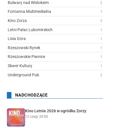
Bulwary nad Wisłokiem
2
Fontanna Multimedialna
1
Kino Zorza
5
Letni Pałac Lubomirskich
1
Lisia Góra
1
Rzeszowski Rynek
1
Rzeszowskie Piwnice
1
Skwer Kultury
1
Underground Pub
2
NADCHODZĄCE
Kino Letnie 2026 w ogródku Zorzy
12 cze
@ 20:00