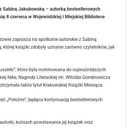
ię z Sabiną Jakubowską – autorką bestsellerowych
ię 8 czerwca w Wojewódzkiej i Miejskiej Bibliotece
zowie zaprasza na spotkanie autorskie z Sabiną
 której książki zdobyły uznanie zarówno czytelników, jak
uszerki”, która była nominowana do najważniejszych
kiej Nike, Nagrody Literackiej im. Witolda Gombrowicza
 otrzymała także tytuł Krakowskiej Książki Miesiąca.
eść „Położne”, będąca kontynuacją bestsellerowych
utorki, kulisach powstawania jej książek oraz