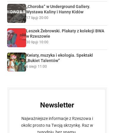
„Choroba” w Underground Gallery.
Wystawa Kaliny i Hanny Kidów
17 lip
@ 20:00
Leszek Żebrowski. Plakaty z kolekcji BWA
w Rzeszowie
30 lip
@ 10:00
Kwiaty, muzyka i ekologia. Spektakl
„Bukiet Talentów”
6 sie
@ 11:00
Newsletter
Najważniejsze informacje z Rzeszowa i
okolic prosto na Twoją skrzynkę. Raz w
tygodniu, bez spamu.