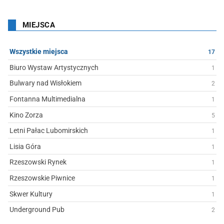
MIEJSCA
Wszystkie miejsca
17
Biuro Wystaw Artystycznych
1
Bulwary nad Wisłokiem
2
Fontanna Multimedialna
1
Kino Zorza
5
Letni Pałac Lubomirskich
1
Lisia Góra
1
Rzeszowski Rynek
1
Rzeszowskie Piwnice
1
Skwer Kultury
1
Underground Pub
2