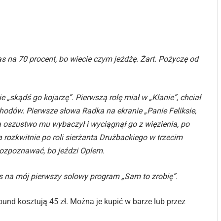
 na 70 procent, bo wiecie czym jeżdżę. Żart. Pożyczę od
e „skądś go kojarzę”. Pierwszą rolę miał w „Klanie”, chciał
chodów. Pierwsze słowa Radka na ekranie „Panie Feliksie,
ta oszustwo mu wybaczył i wyciągnął go z więzienia, po
a rozkwitnie po roli sierżanta Drużbackiego w trzecim
o rozpoznawać, bo jeździ Oplem.
na mój pierwszy solowy program „Sam to zrobię”.
nd kosztują 45 zł. Można je kupić w barze lub przez