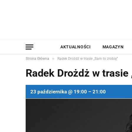
AKTUALNOŚCI
MAGAZYN
»
Strona Główna
Radek Drożdż w trasie „Sam to zrobię”
Radek Drożdż w trasie 
23 października @ 19:00 – 21:00