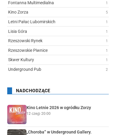
Fontanna Multimedialna
1
Kino Zorza
5
Letni Pałac Lubomirskich
1
Lisia Góra
1
Rzeszowski Rynek
1
Rzeszowskie Piwnice
1
Skwer Kultury
1
Underground Pub
2
NADCHODZĄCE
Kino Letnie 2026 w ogródku Zorzy
12 cze
@ 20:00
„Choroba” w Underground Gallery.