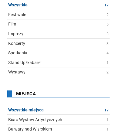
Wszystkie
17
Festiwale
2
Film
5
Imprezy
3
Koncerty
3
Spotkania
4
Stand Up/kabaret
1
Wystawy
2
MIEJSCA
Wszystkie miejsca
17
Biuro Wystaw Artystycznych
1
Bulwary nad Wisłokiem
1