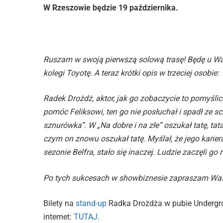
W Rzeszowie będzie 19 października.
Ruszam w swoją pierwszą solową trasę! Będę u Was
kolegi Toyotę. A teraz krótki opis w trzeciej osobie:
Radek Drożdż, aktor, jak go zobaczycie to pomyślici
pomóc Feliksowi, ten go nie posłuchał i spadł ze s
sznurówka”. W „Na dobre i na złe” oszukał tatę, ta
czym on znowu oszukał tatę. Myślał, że jego karier
sezonie Belfra, stało się inaczej. Ludzie zaczęli g
Po tych sukcesach w showbiznesie zapraszam Was 
Bilety na
stand-up
Radka Drożdża w pubie Undergrou
internet:
TUTAJ
.