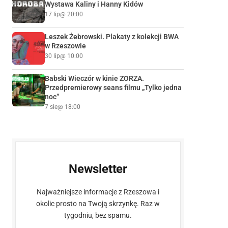
Wystawa Kaliny i Hanny Kidów
17 lip
@ 20:00
Leszek Żebrowski. Plakaty z kolekcji BWA
w Rzeszowie
30 lip
@ 10:00
Babski Wieczór w kinie ZORZA.
Przedpremierowy seans filmu „Tylko jedna
noc”
7 sie
@ 18:00
Newsletter
Najważniejsze informacje z Rzeszowa i
okolic prosto na Twoją skrzynkę. Raz w
tygodniu, bez spamu.