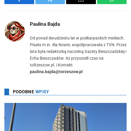
Facebook
Twitter
Email
WhatsA
Paulina Bajda
Od ponad dwudziestu lat w podkarpackich mediach.
Pisała m.in. dla Nowin, współpracowała z TVN. Przez
lata była redaktorką naczelną Gazety Bieszczadzkiej i
Echa Bieszczadów. Aż przyszedł czas na
toRzeszow.pl. | Kontakt:
paulina.bajda@torzeszow.pl
PODOBNE
WPISY