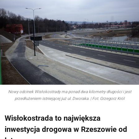
Nowy odcinek Wisłokostrady ma ponad dwa kilometry długości i jest
przedłużeniem istniejącej już ul. Dworaka. | Fot. Grzegorz Król
Wisłokostrada to największa
inwestycja drogowa w Rzeszowie od