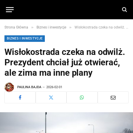
»
»
Strona Główna
Biznes i inwestycje
Wisłokostrada czeka na odwilż. Prezydent chciał już otwierać, ale zima ma inne plany
BIZNES I INWESTYCJE
Wisłokostrada czeka na odwilż.
Prezydent chciał już otwierać,
ale zima ma inne plany
PAULINA BAJDA
2026-02-01