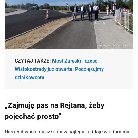
CZYTAJ TAKŻE:
Most Załęski i część
Wisłokostrady już otwarte. Podziękujmy
działkowcom
„Zajmuję pas na Rejtana, żeby
pojechać prosto”
Niecierpliwość mieszkańców najlepiej oddaje wiadomość