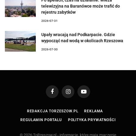
Po apelach, czas na działanie. Wieża
telewizyjna na Baranówce może trafić do
rejestru zabytków
2026-07-31
Upały wracają nad Podkarpacie. Gdzie
wypocząć nad wodą w okolicach Rzeszowa
2026-07-30
Facebook
Instagram
YouTube
REDAKCJA TORZESZOW.PL
REKLAMA
REGULAMIN PORTALU
POLITYKA PRYWATNOŚCI
© 2026 ToRzeszow.pl - informacje, które mają znaczenie