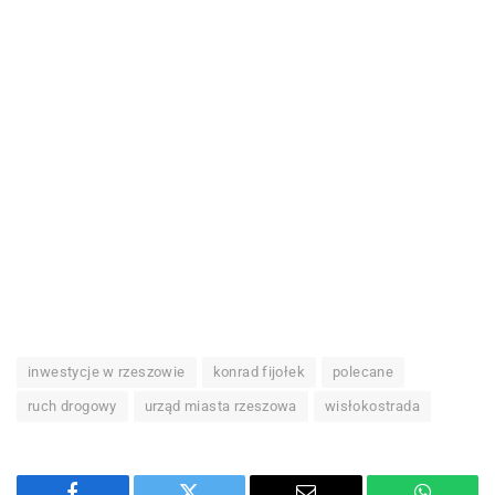
inwestycje w rzeszowie
konrad fijołek
polecane
ruch drogowy
urząd miasta rzeszowa
wisłokostrada