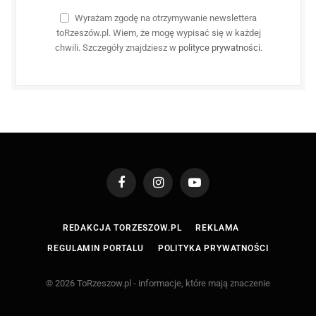
Wyrażam zgodę na otrzymywanie newslettera
toRzeszów.pl. Wiem, że mogę wypisać się w każdej
chwili. Szczegóły znajdziesz w
polityce prywatności
.
Facebook
Instagram
YouTube
REDAKCJA TORZESZOW.PL
REKLAMA
REGULAMIN PORTALU
POLITYKA PRYWATNOŚCI
© 2026 ToRzeszow.pl - informacje, które mają znaczenie