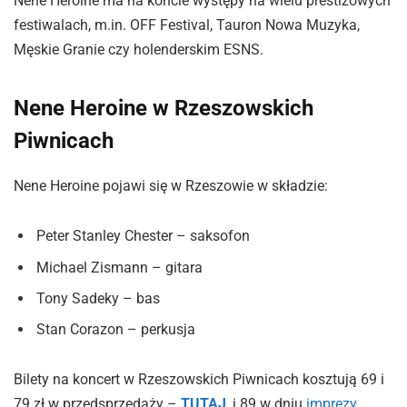
Nene Heroine ma na koncie występy na wielu prestiżowych
festiwalach, m.in. OFF Festival, Tauron Nowa Muzyka,
Męskie Granie czy holenderskim ESNS.
Nene Heroine w Rzeszowskich
Piwnicach
Nene Heroine pojawi się w Rzeszowie w składzie:
Peter Stanley Chester – saksofon
Michael Zismann – gitara
Tony Sadeky – bas
Stan Corazon – perkusja
Bilety na koncert w Rzeszowskich Piwnicach kosztują 69 i
79 zł w przedsprzedaży –
TUTAJ
, i 89 w dniu
imprezy
.