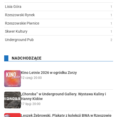
Lisia Góra
1
Rzeszowski Rynek
1
Rzeszowskie Piwnice
1
Skwer Kultury
1
Underground Pub
2
NADCHODZĄCE
Kino Letnie 2026 w ogródku Zorzy
12 cze
@ 20:00
„Choroba” w Underground Gallery. Wystawa Kaliny i
Hanny Kidów
17 lip
@ 20:00
Leszek Żebrowski. Plakaty z kolekcji BWA w Rzeszowie