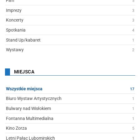
Film
5
Imprezy
3
Koncerty
3
Spotkania
4
Stand Up/kabaret
1
Wystawy
2
MIEJSCA
Wszystkie miejsca
17
Biuro Wystaw Artystycznych
1
Bulwary nad Wisłokiem
1
Fontanna Multimedialna
1
Kino Zorza
5
Letni Pałac Lubomirskich
1