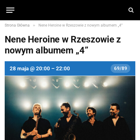
»
Strona Główna
Nene Heroine w Rzeszowie z nowym albumem „4”
Nene Heroine w Rzeszowie z
nowym albumem „4”
28 maja @ 20:00 – 22:00
69/89