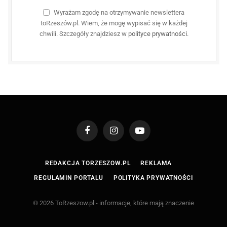
Wyrażam zgodę na otrzymywanie newslettera
toRzeszów.pl. Wiem, że mogę wypisać się w każdej
chwili. Szczegóły znajdziesz w
polityce prywatności
.
Facebook
Instagram
YouTube
REDAKCJA TORZESZOW.PL
REKLAMA
REGULAMIN PORTALU
POLITYKA PRYWATNOŚCI
© 2026 ToRzeszow.pl - informacje, które mają znaczenie