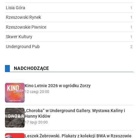
Lisia Góra
1
Rzeszowski Rynek
1
Rzeszowskie Piwnice
1
Skwer Kultury
1
Underground Pub
2
NADCHODZĄCE
Kino Letnie 2026 w ogródku Zorzy
12 cze
@ 20:00
„Choroba” w Underground Gallery. Wystawa Kaliny i
Hanny Kidów
17 lip
@ 20:00
Leszek Żebrowski. Plakaty z kolekcji BWA w Rzeszowie