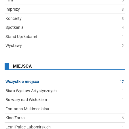
Film
5
Imprezy
3
Koncerty
3
Spotkania
4
Stand Up/kabaret
1
Wystawy
2
MIEJSCA
Wszystkie miejsca
17
Biuro Wystaw Artystycznych
1
Bulwary nad Wisłokiem
1
Fontanna Multimedialna
1
Kino Zorza
5
Letni Pałac Lubomirskich
1