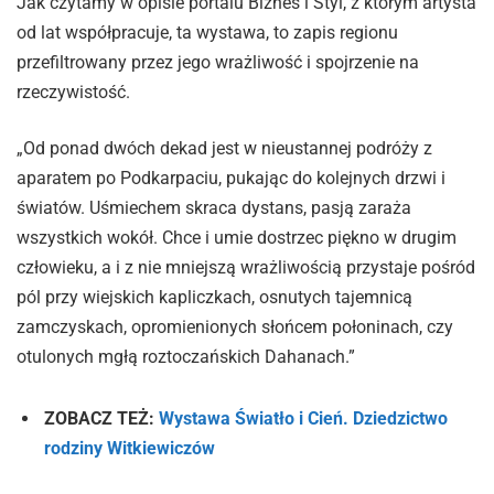
Jak czytamy w opisie portalu Biznes i Styl, z którym artysta
od lat współpracuje, ta wystawa, to zapis regionu
przefiltrowany przez jego wrażliwość i spojrzenie na
rzeczywistość.
„Od ponad dwóch dekad jest w nieustannej podróży z
aparatem po Podkarpaciu, pukając do kolejnych drzwi i
światów. Uśmiechem skraca dystans, pasją zaraża
wszystkich wokół. Chce i umie dostrzec piękno w drugim
człowieku, a i z nie mniejszą wrażliwością przystaje pośród
pól przy wiejskich kapliczkach, osnutych tajemnicą
zamczyskach, opromienionych słońcem połoninach, czy
otulonych mgłą roztoczańskich Dahanach.”
ZOBACZ TEŻ:
Wystawa Światło i Cień. Dziedzictwo
rodziny Witkiewiczów